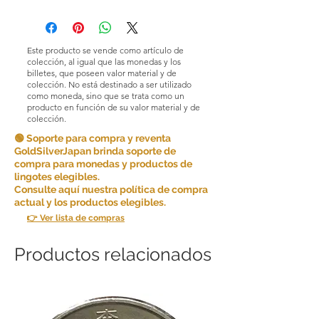
Gold Silver Japan Co., Ltd. se esfuerza
por ofrecer productos y servicios de
alta calidad y garantizar la satisfacción
del cliente. Debido a la naturaleza de
Este producto se vende como artículo de
los productos que vendemos, en
colección, al igual que las monedas y los
principio no aceptamos devoluciones
billetes, que poseen valor material y de
colección. No está destinado a ser utilizado
por comodidad del cliente.
como moneda, sino que se trata como un
producto en función de su valor material y de
Sin embargo, en determinadas
colección.
circunstancias, podemos aceptar
🟢 Soporte para compra y reventa
devoluciones como excepción. Las
GoldSilverJapan brinda soporte de
devoluciones son posibles si se
compra para monedas y productos de
cumplen las siguientes condiciones:
lingotes elegibles.
Consulte aquí nuestra política de compra
Artículo incorrecto: si recibe un artículo
actual y los productos elegibles.
diferente al que ordenó, avísenos
👉 Ver lista de compras
dentro de los [5 días] posteriores a la
recepción del artículo y le enviaremos
el artículo correcto y cubriremos
Productos relacionados
cualquier costo de envío adicional
incurrido.
Si cancela alguna parte o partes de su
pedido consecutivamente, podremos