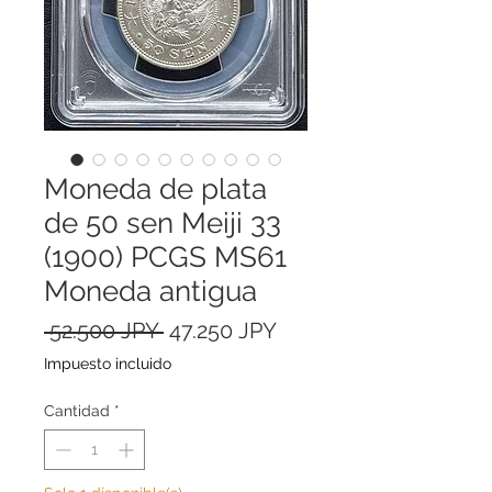
Moneda de plata
de 50 sen Meiji 33
(1900) PCGS MS61
Moneda antigua
Precio
Precio
 52.500 JPY 
47.250 JPY
de
Impuesto incluido
oferta
Cantidad
*