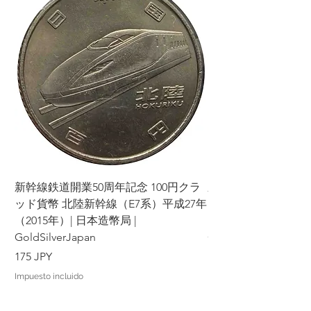
negarnos a hacer negocios con usted
en el futuro.
Por favor, considere cuidadosamente
los productos y condiciones antes de
realizar su pedido y tomar su decisión.
Agradecemos su comprensión y
cooperación. Su satisfacción es nuestra
prioridad y haremos todo lo posible
para brindarle una excelente
experiencia de compra.
Suministro de Información. La
información publicada en nuestro sitio
新幹線鉄道開業50周年記念 100円クラ
新幹線鉄道開業50周年
web y servicios es solo para fines
ッド貨幣 北陸新幹線（E7系）平成27年
ッド貨幣 上越新幹線
informativos generales y no pretende
（2015年）| 日本造幣局 |
（2015年）| 日本造幣
ofrecer asesoramiento ni solicitar
información sobre inversiones. Nos
GoldSilverJapan
GoldSilverJapan
esforzamos por garantizar la precisión
Precio
Precio
175 JPY
175 JPY
de la información que proporcionamos,
pero no garantizamos su integridad ni
Impuesto incluido
Impuesto incluido
exactitud.