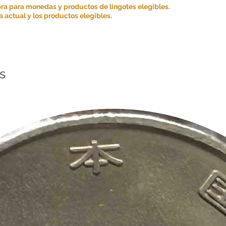
ra para monedas y productos de lingotes elegibles.
Suministro de Informa
 actual y los productos elegibles.
nuestro sitio web y ser
informativos generale
asesoramiento ni solic
Nos esforzamos por gar
información que prop
su integridad ni exacti
s