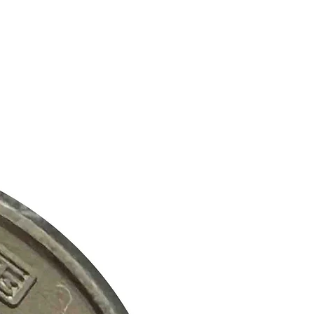
ción. La información publicada en
vicios es solo para fines
s y no pretende ofrecer
itar información sobre inversiones.
antizar la precisión de la
orcionamos, pero no garantizamos
tud.