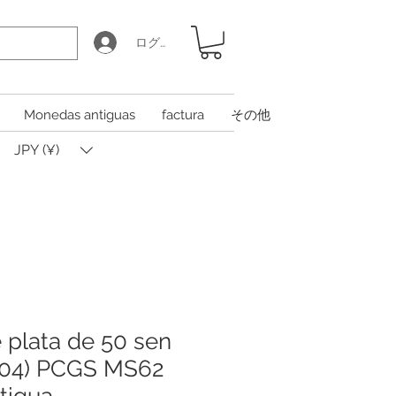
ログイン
Monedas antiguas
factura
その他
JPY (¥)
plata de 50 sen
1904) PCGS MS62
tigua