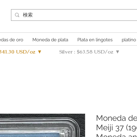
das de oro
Moneda de plata
Plata en lingotes
platino
4341.30 USD/oz ▼
Silver : $63.58 USD/oz ▼
Moneda de 
Meiji 37 (
Moneda an