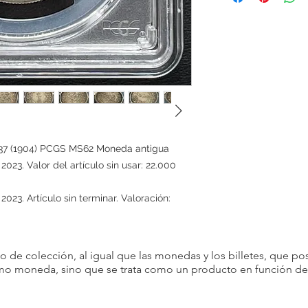
satisfacción del client
productos que vendem
devoluciones por com
Sin embargo, en dete
aceptar devoluciones
son posibles si se cum
Artículo incorrecto: si
ordenó, avísenos dentr
recepción del artículo
 37 (1904) PCGS MS62 Moneda antigua
y cubriremos cualquier
23. Valor del artículo sin usar: 22.000
Si cancela alguna par
consecutivamente, p
23. Artículo sin terminar. Valoración:
con usted en el futuro
Por favor, considere 
condiciones antes de 
decisión.
 de colección, al igual que las monedas y los billetes, que pos
omo moneda, sino que se trata como un producto en función de s
Agradecemos su comp
satisfacción es nuestr
para brindarle una ex