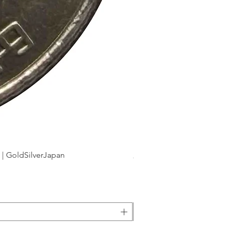
dSilverJapan
新幹線鉄道開業50周年記念 1
Precio
175 JPY
Impuesto incluido