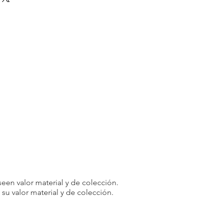
e. Debido a la naturaleza de los
os, en principio no aceptamos
odidad del cliente.
rminadas circunstancias, podemos
 como excepción. Las devoluciones
plen las siguientes condiciones:
 recibe un artículo que no es el que
o de los [5 días] posteriores a la
 y le enviaremos el artículo correcto
 costo de envío adicional incurrido.
te o partes de su pedido
odremos negarnos a hacer negocios
.
cuidadosamente los productos y
realizar su pedido y tomar su
een valor material y de colección.
u valor material y de colección.
rensión y cooperación. Su
a prioridad y haremos todo lo posible
celente experiencia de compra.