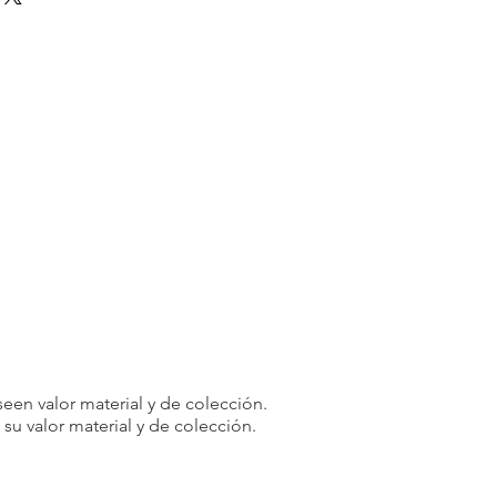
e alta calidad y garantizar la
e. Debido a la naturaleza de los
os, en principio no aceptamos
odidad del cliente.
rminadas circunstancias, podemos
 como excepción. Las devoluciones
plen las siguientes condiciones:
 recibe un artículo diferente al que
o de los [5 días] posteriores a la
 y le enviaremos el artículo correcto
 costo de envío adicional incurrido.
te o partes de su pedido
odremos negarnos a hacer negocios
.
cuidadosamente los productos y
realizar su pedido y tomar su
een valor material y de colección.
u valor material y de colección.
rensión y cooperación. Su
a prioridad y haremos todo lo posible