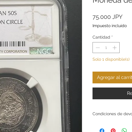
Pre
75.000 JPY
Impuesto incluido
Cantidad
*
Solo 1 disponible(s)
Agregar al carri
Re
Condiciones de dev
Condiciones de devol
GoldSilverJapan Co., 