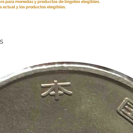
para brindarle una ex
ra para monedas y productos de lingotes elegibles.
 actual y los productos elegibles.
s