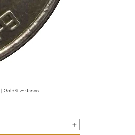
dSilverJapan
新幹線鉄道開業50周年記念 1
Precio
175 JPY
Impuesto incluido