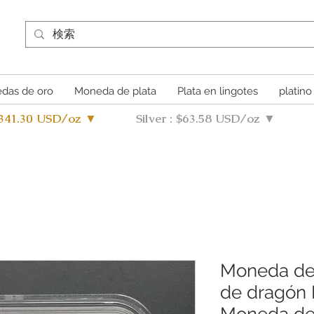
das de oro
Moneda de plata
Plata en lingotes
platino
4341.30 USD/oz ▼
Silver : $63.58 USD/oz ▼
Moneda de 
de dragón M
Moneda de