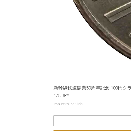
新幹線鉄道開業50周年記念 100円クラッド
Precio
175 JPY
Impuesto incluido