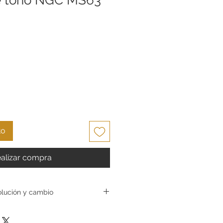
cio
to
alizar compra
olución y cambio
uciones y cambios. En
Ltd. nos esforzamos por ofrecer