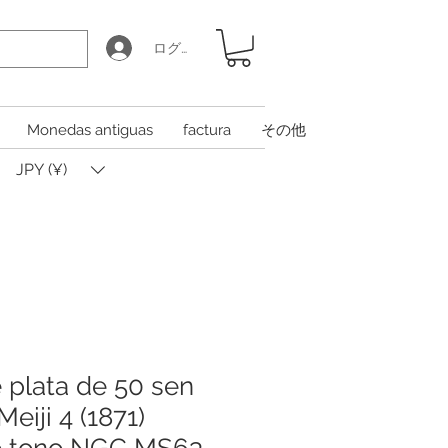
ログイン
Monedas antiguas
factura
その他
JPY (¥)
plata de 50 sen
eiji 4 (1871)
 tono NGC MS63