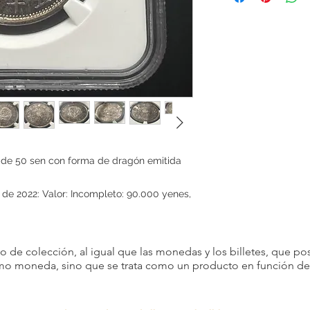
productos y servicios d
satisfacción del client
productos que vendem
devoluciones por com
Sin embargo, en dete
aceptar devoluciones
son posibles si se cum
Artículo incorrecto: si
ordenó, avísenos dentr
recepción del artículo
 de 50 sen con forma de dragón emitida
y cubriremos cualquier
Si cancela alguna par
e 2022: Valor: Incompleto: 90.000 yenes,
consecutivamente, p
con usted en el futuro
Por favor, considere 
condiciones antes de 
 de colección, al igual que las monedas y los billetes, que pos
decisión.
omo moneda, sino que se trata como un producto en función de s
Agradecemos su comp
satisfacción es nuestr