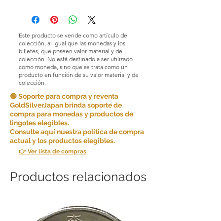
Condiciones de devolución y cambio
Gold Silver Japan Co., Ltd. se esfuerza
por ofrecer productos y servicios de
alta calidad y garantizar la satisfacción
Este producto se vende como artículo de
del cliente. Debido a la naturaleza de
colección, al igual que las monedas y los
los productos que vendemos, en
billetes, que poseen valor material y de
colección. No está destinado a ser utilizado
principio no aceptamos devoluciones
como moneda, sino que se trata como un
por comodidad del cliente.
producto en función de su valor material y de
Sin embargo, en determinadas
colección.
circunstancias, podemos aceptar
🟢 Soporte para compra y reventa
devoluciones como excepción. Las
GoldSilverJapan brinda soporte de
devoluciones son posibles si se
compra para monedas y productos de
cumplen las siguientes condiciones:
lingotes elegibles.
Artículo incorrecto: si recibe un artículo
Consulte aquí nuestra política de compra
diferente al que ordenó, avísenos
actual y los productos elegibles.
dentro de los [5 días] a partir de la fecha
👉 Ver lista de compras
en que recibió el artículo y le
enviaremos el artículo correcto y
cubriremos cualquier costo de envío
Productos relacionados
adicional incurrido.
Si cancela alguna parte o partes de su
pedido consecutivamente, podremos
negarnos a hacer negocios con usted
en el futuro.