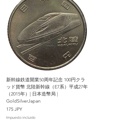
Considere cuidadosamente los
productos y términos antes de realizar
su pedido y tomar su decisión.
Agradecemos su comprensión y
cooperación. Su satisfacción es nuestra
prioridad y haremos todo lo posible
para brindarle una excelente
experiencia de compra.
新幹線鉄道開業50周年記念 100円クラ
新幹線鉄道開業50周年
ッド貨幣 北陸新幹線（E7系）平成27年
ッド貨幣 上越新幹線
（2015年）| 日本造幣局 |
（2015年）| 日本造幣
GoldSilverJapan
GoldSilverJapan
Precio
Precio
175 JPY
175 JPY
Impuesto incluido
Impuesto incluido