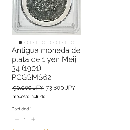
Antigua moneda de
plata de 1 yen Meiji
34 (1901)
PCGSMS62
Precio
Precio
 90.000 JPY 
73.800 JPY
de
Impuesto incluido
oferta
Cantidad
*