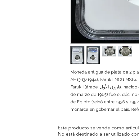
Moneda antigua de plata de 2 pia
AH1363/1944), Faruk I NCG MS64
Faruk I (árabe: فاروق الأول, nacido el 11 de febrero de 1920 - fallecido el 18
de marzo de 1965) fue el décimo
de Egipto (reinó entre 1936 y 1952
monarca en gobernar el país. Ref
Este producto se vende como artículo
No está destinado a ser utilizado c