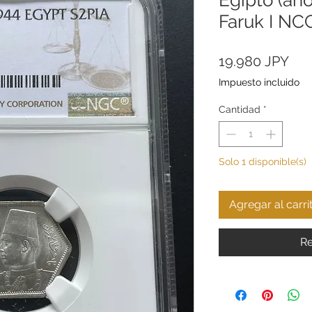
Faruk I N
Pre
19.980 JPY
Impuesto incluido
Cantidad
*
Solo 1 disponible(s)
Agregar al carri
Re