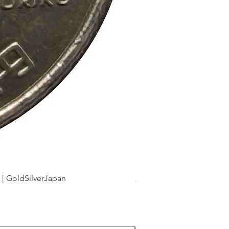
dSilverJapan
新幹線鉄道開業50周年記念 1
Precio
175 JPY
Impuesto incluido