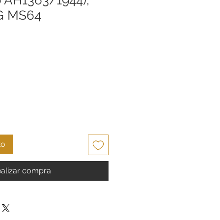
CG MS64
cio
to
alizar compra