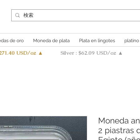
das de oro
Moneda de plata
Plata en lingotes
platino
4271.40 USD/oz ▲
Silver : $62.09 USD/oz ▲
Moneda ant
2 piastras 
Egipto (añ