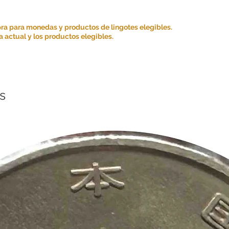
ra para monedas y productos de lingotes elegibles.
 actual y los productos elegibles.
s