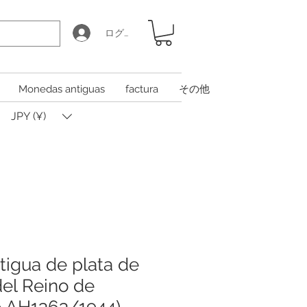
ログイン
Monedas antiguas
factura
その他
JPY (¥)
igua de plata de
del Reino de
o AH1363/1944),