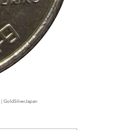
dSilverJapan
新幹線鉄道開業50周年記念 1
Precio
175 JPY
Impuesto incluido