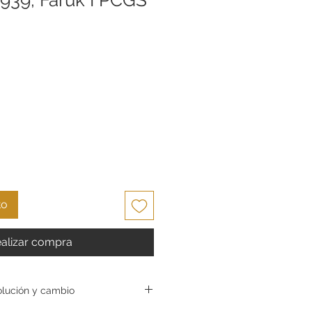
cio
to
alizar compra
olución y cambio