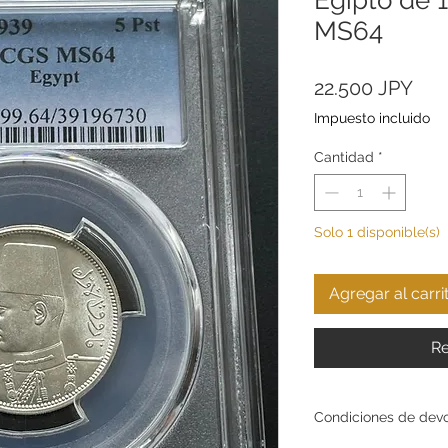
MS64
Pre
22.500 JPY
Impuesto incluido
Cantidad
*
Solo 1 disponible(s)
Agregar al carri
Re
Condiciones de dev