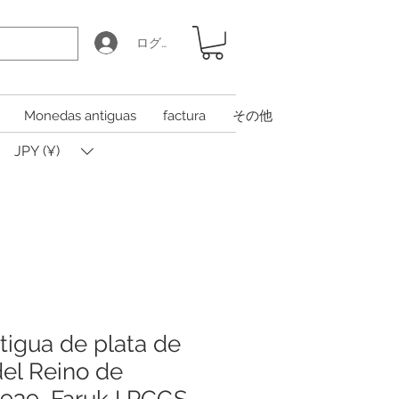
ログイン
Monedas antiguas
factura
その他
JPY (¥)
igua de plata de
del Reino de
1939, Faruk I PCGS