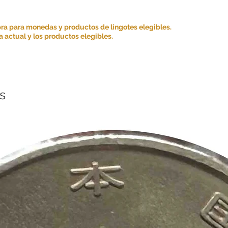
satisfacción es nuestr
para brindarle una ex
ra para monedas y productos de lingotes elegibles.
 actual y los productos elegibles.
s