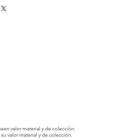
uciones y cambios. En
Ltd. nos esforzamos por ofrecer
e alta calidad y garantizar la
e. Debido a la naturaleza de los
os, en principio no aceptamos
odidad del cliente.
rminadas circunstancias, podemos
 como excepción. Las devoluciones
plen las siguientes condiciones:
 recibe un artículo diferente al que
o de los [5 días] posteriores a la
 y le enviaremos el artículo correcto
 costo de envío adicional incurrido.
te o partes de su pedido
odremos negarnos a hacer negocios
.
cuidadosamente los productos y
realizar su pedido y tomar su
een valor material y de colección.
u valor material y de colección.
rensión y cooperación. Su