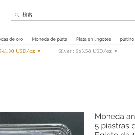
das de oro
Moneda de plata
Plata en lingotes
platino
4341.30 USD/oz ▼
Silver : $63.58 USD/oz ▼
Moneda ant
5 piastras 
Egipto de 