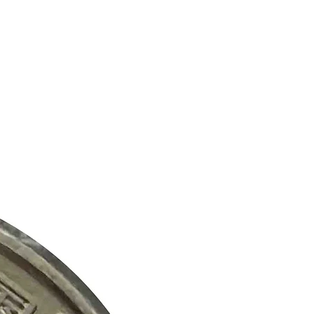
a prioridad y haremos todo lo posible
celente experiencia de compra.