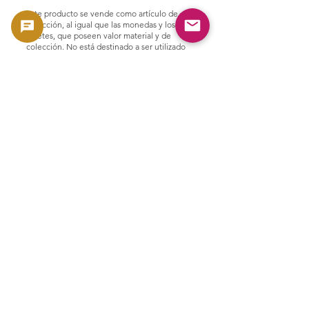
Este producto se vende como artículo de
colección, al igual que las monedas y los
billetes, que poseen valor material y de
colección. No está destinado a ser utilizado
como moneda, sino que se trata como un
producto en función de su valor material y de
colección.
🟢 Soporte para compra y reventa
GoldSilverJapan brinda soporte de
compra para monedas y productos de
lingotes elegibles.
Consulte aquí nuestra política de compra
actual y los productos elegibles.
👉 Ver lista de compras
Productos relacionados