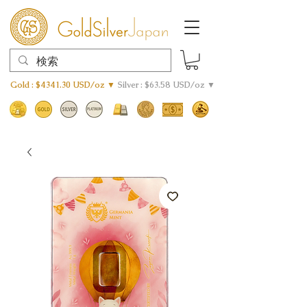
Gold : $4341.30 USD/oz ▼
Silver : $63.58 USD/oz ▼