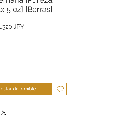
: 5 oz] [Barras]
ecio
Precio
1.320 JPY
de
oferta
l estar disponible