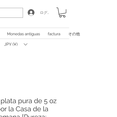
ログイン
Monedas antiguas
factura
その他
JPY (¥)
plata pura de 5 oz
or la Casa de la
emana [Pureza: