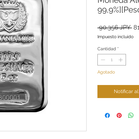
99,9%][Peso
Pr
 90.356 JPY 
8
Impuesto incluido
Cantidad
*
Agotado
Notificar a