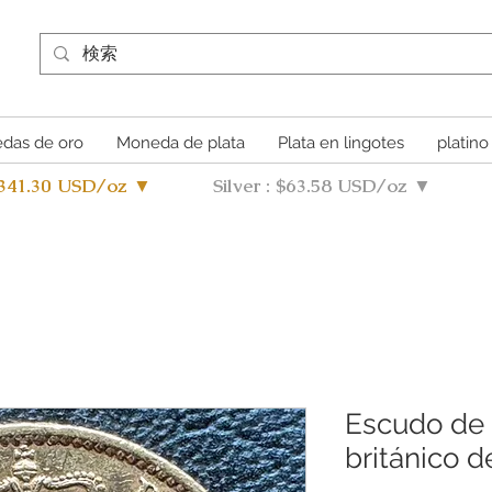
das de oro
Moneda de plata
Plata en lingotes
platino
4341.30 USD/oz ▼
Silver : $63.58 USD/oz ▼
Escudo de 
británico d