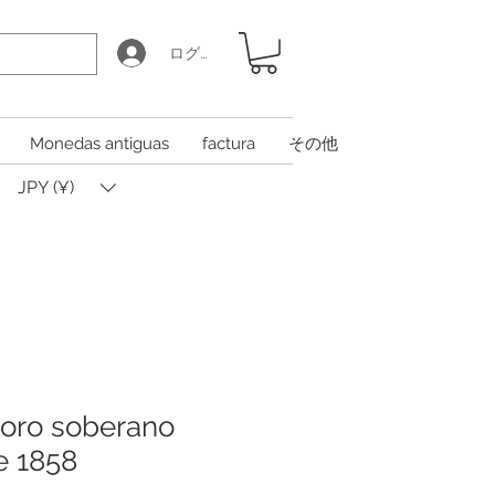
ログイン
Monedas antiguas
factura
その他
JPY (¥)
oro soberano
e 1858