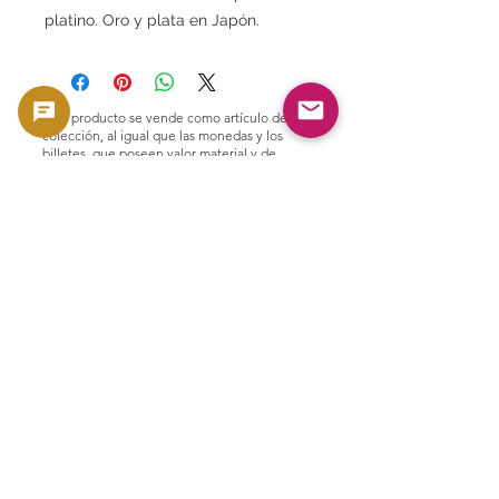
platino. Oro y plata en Japón.
Este producto se vende como artículo de
colección, al igual que las monedas y los
billetes, que poseen valor material y de
colección. No está destinado a ser utilizado
como moneda, sino que se trata como un
producto en función de su valor material y de
colección.
🟢 Soporte para compra y reventa
GoldSilverJapan brinda soporte de
compra para monedas y productos de
lingotes elegibles.
Consulte aquí nuestra política de compra
actual y los productos elegibles.
👉 Ver lista de compras
Productos relacionados