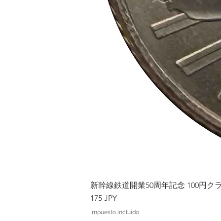
新幹線鉄道開業50周年記念 100円クラッド
Precio
175 JPY
Impuesto incluido