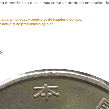
omo moneda, sino que se trata como un producto en función de s
ra para monedas y productos de lingotes elegibles.
 actual y los productos elegibles.
s