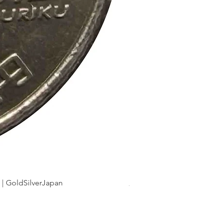
dSilverJapan
新幹線鉄道開業50周年記念 1
Precio
175 JPY
Impuesto incluido