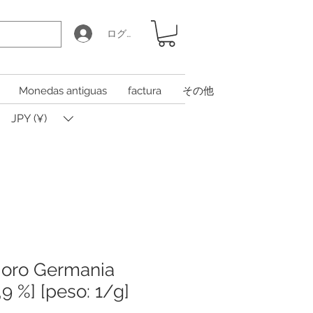
ログイン
Monedas antiguas
factura
その他
JPY (¥)
 oro Germania
,9 %] [peso: 1/g]