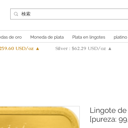
das de oro
Moneda de plata
Plata en lingotes
platino
4259.60 USD/oz ▲
Silver : $62.29 USD/oz ▲
Lingote de
[pureza: 99