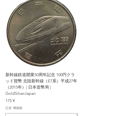
新幹線鉄道開業50周年記念 100円クラ
新幹線鉄道開業50周年
ッド貨幣 北陸新幹線（E7系）平成27年
ッド貨幣 上越新幹線
（2015年）| 日本造幣局 |
（2015年）| 日本造幣
GoldSilverJapan
GoldSilverJapan
價格
價格
175 ¥
175 ¥
已含 增值税
已含 增值税