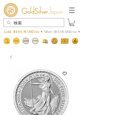
Gold : $4341.30 USD/oz ▼
Silver : $63.58 USD/oz ▼