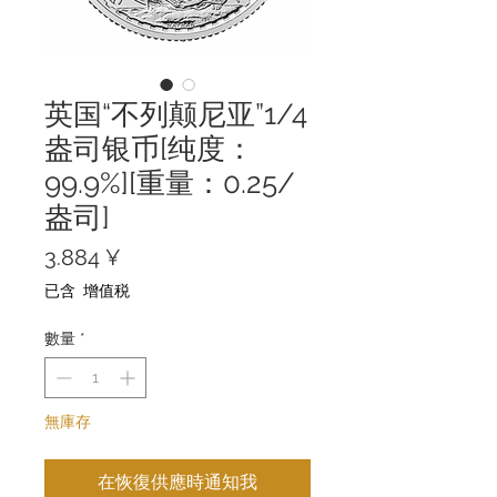
英国“不列颠尼亚”1/4
盎司银币[纯度：
99.9%][重量：0.25/
盎司]
價
3.884 ¥
格
已含 增值税
數量
*
無庫存
在恢復供應時通知我