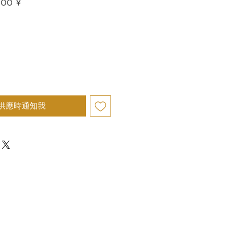
促
000 ¥
銷
價
格
供應時通知我