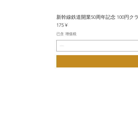
新幹線鉄道開業50周年記念 100円クラッド
價格
175 ¥
已含 增值税