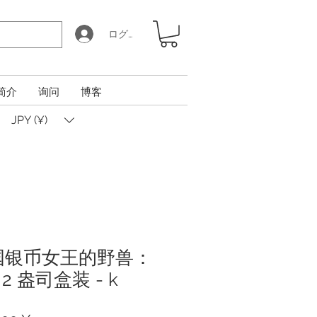
ログイン
简介
询问
博客
JPY (¥)
英国银币女王的野兽：
 盎司盒装 - k