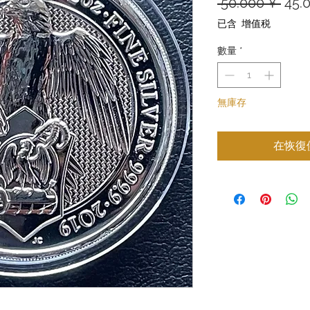
一
 50.000 ¥ 
45.
般
已含 增值税
價
數量
*
格
無庫存
在恢復