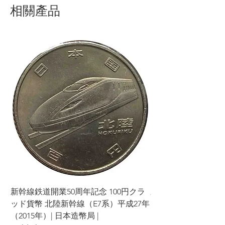
相關產品
新幹線鉄道開業50周年記念 100円クラ
新幹線鉄道開業50周年
ッド貨幣 北陸新幹線（E7系）平成27年
ッド貨幣 上越新幹線
（2015年）| 日本造幣局 |
（2015年）| 日本造幣