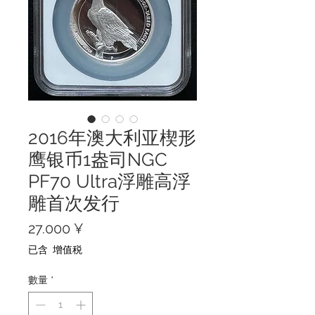
2016年澳大利亚楔形
鹰银币1盎司NGC
PF70 Ultra浮雕高浮
雕首次发行
價
27.000 ¥
格
已含 增值税
數量
*