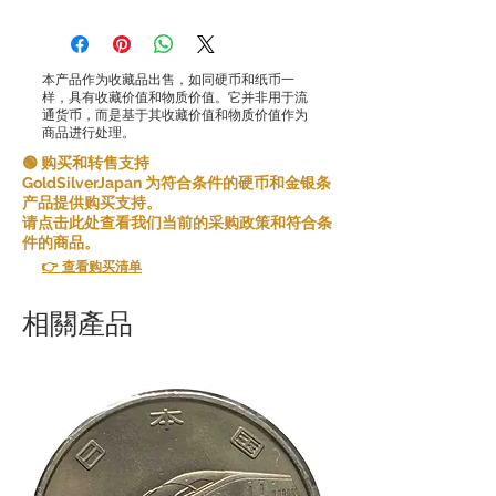
退换货条款 GoldSilverJapan Co., Ltd. 致
力于提供高品质的产品和服务，确保客户
满意。鉴于我们所售产品的特殊性，原则
上我们不接受因客户原因而进行的退货。
本产品作为收藏品出售，如同硬币和纸币一
样，具有收藏价值和物质价值。它并非用于流
然而，在某些情况下，我们可能会例外接
通货币，而是基于其收藏价值和物质价值作为
商品进行处理。
受退货。以下情况允许退货：
🟢 购买和转售支持
错误商品：如果您收到的商品与您订购的
GoldSilverJapan 为符合条件的硬币和金银条
商品不同，请在收到商品后 [5 天] 内告知
产品提供购买支持。
我们，我们将向您发送正确的商品并承担
请点击此处查看我们当前的采购政策和符合条
任何额外的运费。
件的商品。
👉 查看购买清单
如果您连续取消订单的任何部分或全部内
容，我们可能会拒绝将来与您开展业务。
相關產品
请在下订单之前仔细考虑产品和条件并做
出决定。
感谢您的理解与合作。您的满意是我们的
首要任务，我们将竭尽全力为您提供良好
的购物体验。