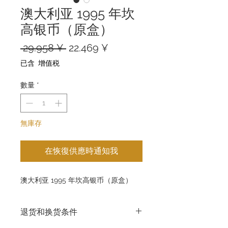
澳大利亚 1995 年坎
高银币（原盒）
一
促
 29.958 ¥ 
22.469 ¥
般
銷
已含 增值税
價
價
格
格
數量
*
無庫存
在恢復供應時通知我
澳大利亚 1995 年坎高银币（原盒）
退货和换货条件