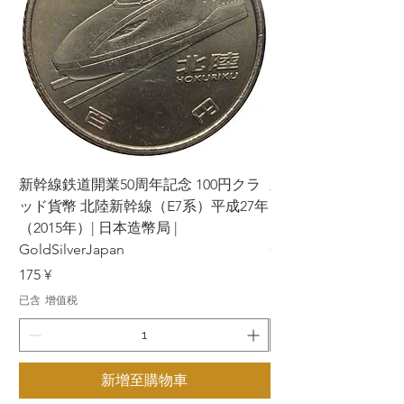
新幹線鉄道開業50周年記念 100円クラ
新幹線鉄道開業50周年
ッド貨幣 北陸新幹線（E7系）平成27年
ッド貨幣 上越新幹線
（2015年）| 日本造幣局 |
（2015年）| 日本造幣
GoldSilverJapan
GoldSilverJapan
價格
價格
175 ¥
175 ¥
已含 增值税
已含 增值税
新增至購物車