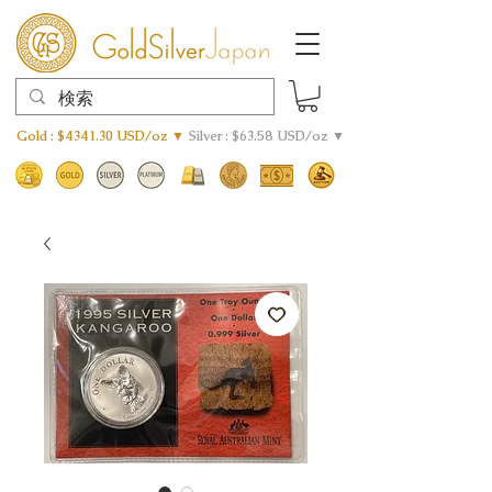
Gold : $4341.30 USD/oz ▼
Silver : $63.58 USD/oz ▼