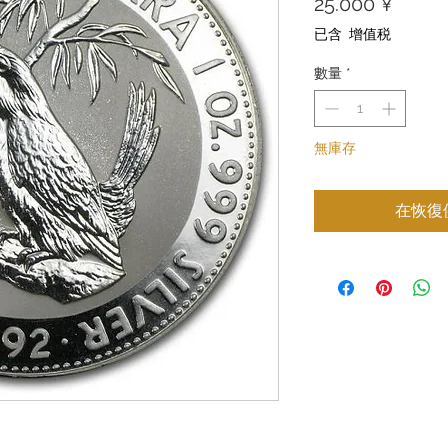
價
25.000 ¥
格
已含 增值税
數量
*
無庫存
在恢復