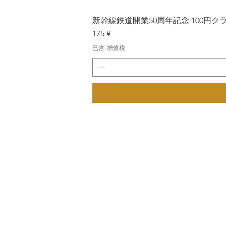
新幹線鉄道開業50周年記念 100円クラッド
價格
175 ¥
已含 增值税