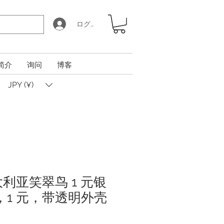
ログイン
简介
询问
博客
JPY (¥)
澳大利亚笑翠鸟 1 元银
，1 元，带透明外壳