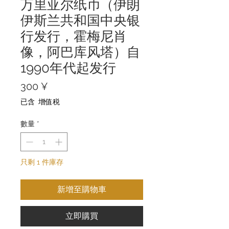
万里亚尔纸币（伊朗
伊斯兰共和国中央银
行发行，霍梅尼肖
像，阿巴库风塔）自
1990年代起发行
價
300 ¥
格
已含 增值税
數量
*
只剩 1 件庫存
新增至購物車
立即購買