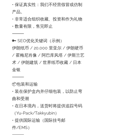
• 保证真实性：我们不经营假冒或仿制
产品。
• 非常适合组织收藏、投资和作为礼物
• 数量有限，售完即止
⸻
🔑 SEO优化关键词（示例）
伊朗纸币 / 20,000 里亚尔 / 伊朗硬币
/ 霍梅尼肖像 / 阿巴库风塔 / 伊斯兰艺
术 / 伊朗建筑 / 世界纸币收藏 / 日本
金银
⸻
📦包装和运输
• 装在保护盒内并仔细包装，以防止弯
曲和受潮
• 在日本境内，送货时将提供追踪号码
（Yu-Pack/Takkyubin）
• 提供国际运输（国际挂号邮
件/EMS）
⸻