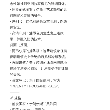
志性领袖阿亚图拉霍梅尼的详细肖像。
• 阿拉伯式图案：伊斯兰艺术独有的几
何图案和装饰的融合。
• 序列号：红色和黑色双重印刷，以确
保安全。
• 高清印刷：油墨色调营造出三维效
果，并融入防伪技术。
背面（反面）
• 阿巴尔库的捕风塔：这些建筑象征着
伊朗建筑史上传统的通风和冷却系统。
• 再现建筑之美：精细的线条画细腻地
描绘了塔楼和圆顶，让您享受伊朗建筑
的美感。
• 英文标记：为了国际使用，写为
“TWENTY THOUSAND RIALS”。
⸻
📏 规格
• 签发国家：伊朗伊斯兰共和国
• 面值：20,000 里亚尔