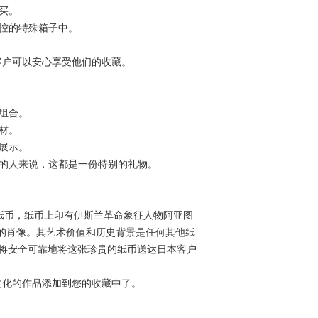
买。
受控的特殊箱子中。
客户可以安心享受他们的收藏。
品组合。
材。
饰展示。
趣的人来说，这都是一份特别的礼物。
殊纸币，纸币上印有伊斯兰革命象征人物阿亚图
纳的肖像。其艺术价值和历史背景是任何其他纸
apan将安全可靠地将这张珍贵的纸币送达日本客户
文化的作品添加到您的收藏中了。