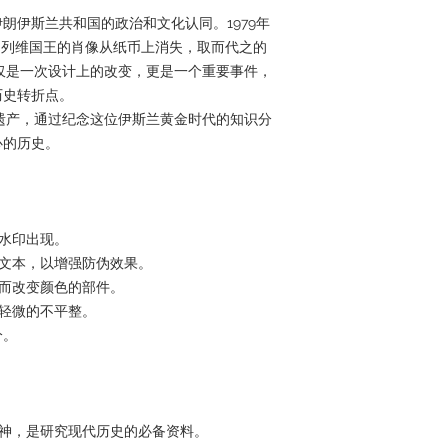
伊朗伊斯兰共和国的政治和文化认同。1979年
巴列维国王的肖像从纸币上消失，取而代之的
仅是一次设计上的改变，更是一个重要事件，
历史转折点。
遗产，通过纪念这位伊斯兰黄金时代的知识分
心的历史。
。
为水印出现。
小文本，以增强防伪效果。
度而改变颜色的部件。
到轻微的不平整。
分。
精神，是研究现代历史的必备资料。