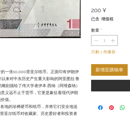
價
200 ¥
格
已含 增值税
數量
*
只剩 1 件庫存
新增至購物車
一张10,000里亚尔纸币。正面印有伊朗伊
叶以来对中东历史产生重大影响的阿亚图拉·鲁
的雕刻描绘了伟大学者伊本·西纳（阿维森纳）
的意义远不止于货币，它更是象征着现代伊朗
藏价值。
选来自世界各地的珍稀硬币和纸币，并将它们安全地送
00 里亚尔纸币对收藏家、历史爱好者和投资者