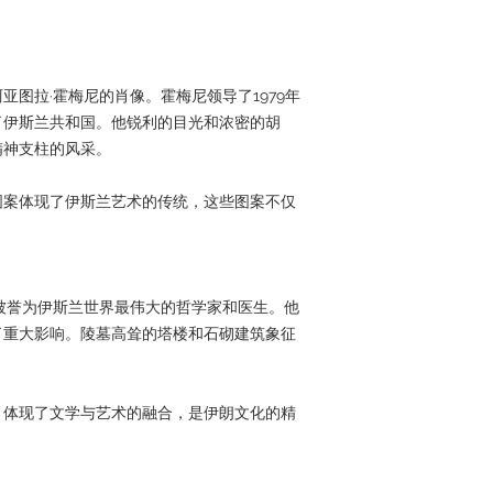
图拉·霍梅尼的肖像。霍梅尼领导了1979年
了伊斯兰共和国。他锐利的目光和浓密的胡
精神支柱的风采。
图案体现了伊斯兰艺术的传统，这些图案不仅
。
被誉为伊斯兰世界最伟大的哲学家和医生。他
了重大影响。陵墓高耸的塔楼和石砌建筑象征
，体现了文学与艺术的融合，是伊朗文化的精