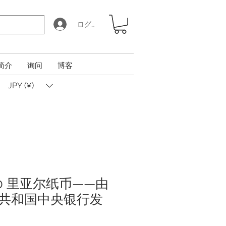
ログイン
简介
询问
博客
JPY (¥)
000 里亚尔纸币——由
共和国中央银行发