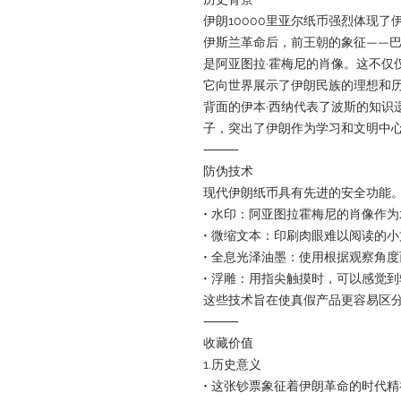
伊朗10000里亚尔纸币强烈体现了
伊斯兰革命后，前王朝的象征——
是阿亚图拉·霍梅尼的肖像。这不仅
它向世界展示了伊朗民族的理想和
背面的伊本·西纳代表了波斯的知识
子，突出了伊朗作为学习和文明中
⸻
防伪技术
现代伊朗纸币具有先进的安全功能
• 水印：阿亚图拉霍梅尼的肖像作
• 微缩文本：印刷肉眼难以阅读的
• 全息光泽油墨：使用根据观察角
• 浮雕：用指尖触摸时，可以感觉
这些技术旨在使真假产品更容易区
⸻
收藏价值
1.历史意义
• 这张钞票象征着伊朗革命的时代