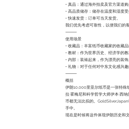
• 真品：通过海外拍卖及官方渠道购
• 高品质储存：储存在温度和湿度
• 快速发货：订单可当天发货。
我们优先考虑可靠性，以便我们的
⸻
使用场景
• 收藏品：丰富纸币收藏家的收藏
• 教材：作为世界历史、经济学的教
• 内部：装裱起来，作为漂亮的装
• 礼物：对于任何对中东文化感兴
⸻
概括
伊朗10,000里亚尔纸币是一张特
拉·霍梅尼和科学哲学大师伊本·西
币都无法比拟的。GoldSilverJ
手中。
现在是时候将这件体现伊朗历史和