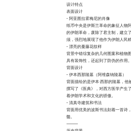
设计特点
表面设计
• 阿亚图拉霍梅尼的肖像
纸币中央是伊斯兰革命的象征人物阿亚
的伊朗革命，废除了君主制，建立
须，强烈地展现了他作为伊朗人民
• 漂亮的蔓藤花纹样
背景中错综复杂的几何图案和植物
具有装饰性，还起到了防伪的作用
背面设计
• 伊本西那陵墓（阿维森纳陵墓）
背面描绘的是伊本·西那的陵墓，他
撰写了《医典》，对西方医学产生
着伊朗学术和文化的骄傲。
• 清真寺建筑和书法
背面用优美的波斯书法刻着一首诗
髓。
⸻
历史背景