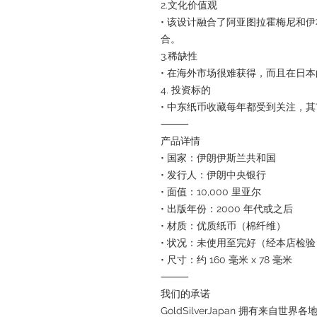
2.文化价值观
• 该设计融合了阿亚图拉霍梅尼和
合。
3.稀缺性
• 在海外市场很难获得，而且在日
4. 投资标的
• 中东纸币收藏每年都受到关注，
⸻
产品详情
• 国家：伊朗伊斯兰共和国
• 发行人：伊朗中央银行
• 面值：10,000 里亚尔
• 出版年份：2000 年代或之后
• 材质：优质纸币（棉纤维）
• 状况：未使用至完好（经本店检验
• 尺寸：约 160 毫米 x 78 毫米
⸻
我们的承诺
GoldSilverJapan 拥有来自