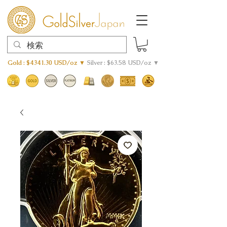
Gold : $4341.30 USD/oz ▼
Silver : $63.58 USD/oz ▼