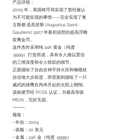
产品详情：
2009 年，美国铸币局实现了曾经被认
为不可能实现的事情——完全实现了奥
古斯都·圣高登斯 (Augustus Saint-
Gaudens) 1907 年最初设想的超高浮雕
双鹰金币。
这件杰作采用纯 24K 黄金（纯度
.9999）打造而成，具有令人难以置信
的三维深度和令人惊叹的细节。
正面描绘了自由女神手持火炬和橄榄枝
自信地大步前进，而背面则描绘了一只
威武的雄鹰在冉冉升起的太阳上翱翔。
该枚硬币经 PCGS 认证，为最高等级
MS70，完好无损。
⸻
规格：
• 年份：2009
• 面额：20 美元
• 金属：24K 金（纯度 .9999）