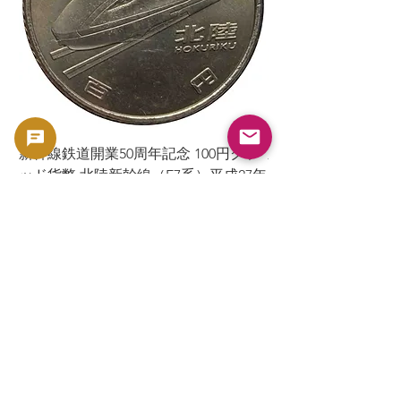
新幹線鉄道開業50周年記念 100円クラ
新幹線鉄道開業50周年
ッド貨幣 北陸新幹線（E7系）平成27年
ッド貨幣 上越新幹線
（2015年）| 日本造幣局 |
（2015年）| 日本造幣
GoldSilverJapan
GoldSilverJapan
價格
價格
175 ¥
175 ¥
已含 增值税
已含 增值税
新增至購物車