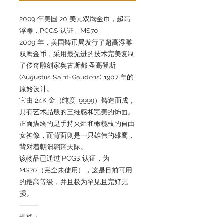
2009 年美国 20 美元双鹰金币，超高
浮雕，PCGS 认证，MS70
2009 年，美国铸币局发行了超高浮雕
双鹰金币，采用最先进的技术完美复制
了传奇雕刻家奥古斯都·圣高登斯
(Augustus Saint-Gaudens) 1907 年的
原始设计。
它由 24K 金（纯度 .9999）铸造而成，
具有艺术品般的三维感和完美的饰面。
正面描绘的是手持火炬和橄榄枝的自由
女神像，而背面则是一只雄伟的雄鹰，
背对着朝阳翱翔天际。
该物品已通过 PCGS 认证，为
MS70（完全未使用），这是目前可用
的最高等级，并且极为罕见且完好无
损。
⸻
规格：