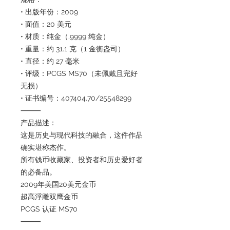
• 出版年份：2009
• 面值：20 美元
• 材质：纯金（.9999 纯金）
• 重量：约 31.1 克（1 金衡盎司）
• 直径：约 27 毫米
• 评级：PCGS MS70（未佩戴且完好
无损）
• 证书编号：407404.70/25548299
⸻
产品描述：
这是历史与现代科技的融合，这件作品
确实堪称杰作。
所有钱币收藏家、投资者和历史爱好者
的必备品。
2009年美国20美元金币
超高浮雕双鹰金币
PCGS 认证 MS70
⸻