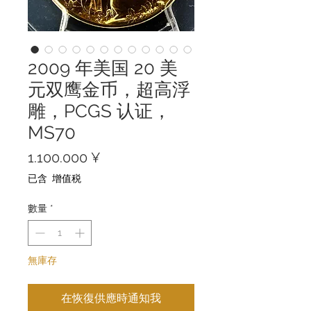
2009 年美国 20 美
元双鹰金币，超高浮
雕，PCGS 认证，
MS70
價
1.100.000 ¥
格
已含 增值税
數量
*
無庫存
在恢復供應時通知我