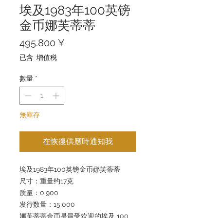
埃及1983年100英镑
金币娜芙蒂蒂
價
495.800 ¥
格
已含 增值税
數量
*
無庫存
在恢復供應時通知我
埃及1983年100英镑金币娜芙蒂蒂
尺寸：重量约17克
质量：0.900
发行数量：15,000
娜芙蒂蒂金币是最受欢迎的埃及 100