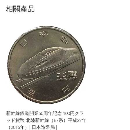
出决定。
相關產品
感谢您的理解与合作。您的满意是我们的
首要任务，我们将竭尽全力为您提供良好
的购物体验。
新幹線鉄道開業50周年記念 100円クラ
新幹線鉄道開業50周年
ッド貨幣 北陸新幹線（E7系）平成27年
ッド貨幣 上越新幹線
（2015年）| 日本造幣局 |
（2015年）| 日本造幣