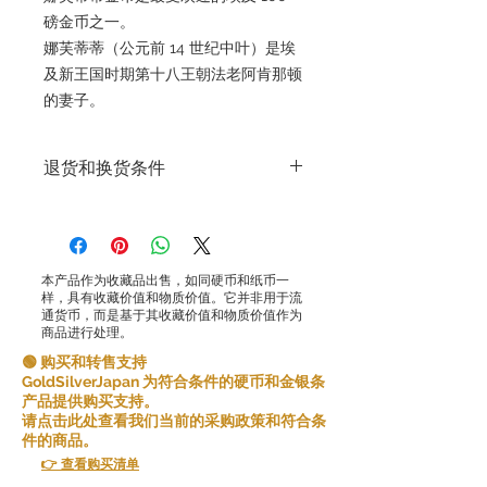
磅金币之一。
娜芙蒂蒂（公元前 14 世纪中叶）是埃
及新王国时期第十八王朝法老阿肯那顿
的妻子。
退货和换货条件
退货和换货条件
Gold Silver Japan株式会社致力于提供高
品质的产品和服务，确保客户满意。鉴于
我们销售产品的特殊性，原则上我们不接
本产品作为收藏品出售，如同硬币和纸币一
受因客户原因而提出的退货。
样，具有收藏价值和物质价值。它并非用于流
然而，在某些情况下，我们可能会例外接
通货币，而是基于其收藏价值和物质价值作为
商品进行处理。
受退货。以下情况允许退货：
错误商品：如果您收到的商品与您订购的
🟢 购买和转售支持
商品不同，请在收到商品后 [5 天] 内告知
GoldSilverJapan 为符合条件的硬币和金银条
我们，我们将向您发送正确的商品并承担
产品提供购买支持。
任何额外的运费。
请点击此处查看我们当前的采购政策和符合条
如果您连续取消订单的任何部分或全部内
件的商品。
容，我们可能会拒绝将来与您开展业务。
👉 查看购买清单
请在下订单之前仔细考虑产品和条件并做