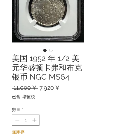
美国 1952 年 1/2 美
元华盛顿卡弗和布克
银币 NGC MS64
一
促
 11.000 ¥ 
7.920 ¥
般
銷
已含 增值税
價
價
格
格
數量
*
無庫存