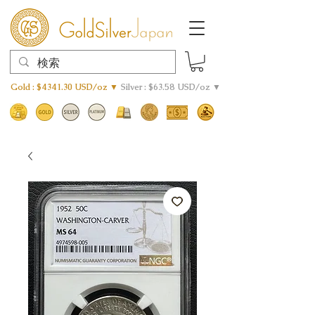
Gold : $4341.30 USD/oz ▼
Silver : $63.58 USD/oz ▼