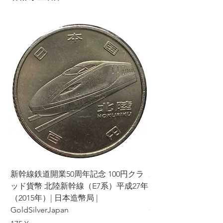
新幹線鉄道開業50周年記念 100円クラ
新幹線鉄道開業50周年
ッド貨幣 北陸新幹線（E7系）平成27年
ッド貨幣 上越新幹線
（2015年）| 日本造幣局 |
（2015年）| 日本造幣
GoldSilverJapan
GoldSilverJapan