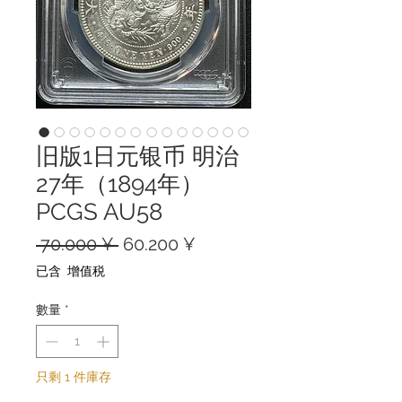
旧版1日元银币 明治
27年（1894年）
PCGS AU58
一
促
 70.000 ¥ 
60.200 ¥
般
銷
已含 增值税
價
價
格
格
數量
*
只剩 1 件庫存