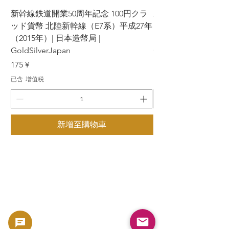
新幹線鉄道開業50周年記念 100円クラ
新幹線鉄道開業50周年
ッド貨幣 北陸新幹線（E7系）平成27年
ッド貨幣 上越新幹線
（2015年）| 日本造幣局 |
（2015年）| 日本造幣
GoldSilverJapan
GoldSilverJapan
價格
價格
175 ¥
175 ¥
已含 增值税
已含 增值税
新增至購物車