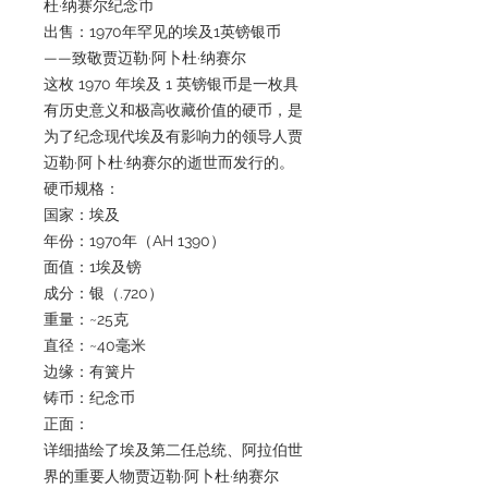
杜·纳赛尔纪念币
出售：1970年罕见的埃及1英镑银币
——致敬贾迈勒·阿卜杜·纳赛尔
这枚 1970 年埃及 1 英镑银币是一枚具
有历史意义和极高收藏价值的硬币，是
为了纪念现代埃及有影响力的领导人贾
迈勒·阿卜杜·纳赛尔的逝世而发行的。
硬币规格：
国家：埃及
年份：1970年（AH 1390）
面值：1埃及镑
成分：银（.720）
重量：~25克
直径：~40毫米
边缘：有簧片
铸币：纪念币
正面：
详细描绘了埃及第二任总统、阿拉伯世
界的重要人物贾迈勒·阿卜杜·纳赛尔