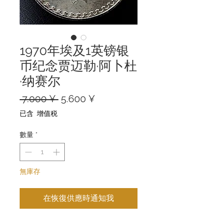
1970年埃及1英镑银
币纪念贾迈勒·阿卜杜
·纳赛尔
一
促
 7.000 ¥ 
5.600 ¥
般
銷
已含 增值税
價
價
格
格
數量
*
無庫存
在恢復供應時通知我