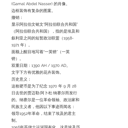
(Gamal Abdel Nasser) 的肖像。
边框装饰有复杂的图案。
撤销：
显示阿拉伯文铭文“阿拉伯联合共和国”
（阿拉伯联合共和国），指的是埃及和
叙利亚之间的短暂政治联盟（1958-
1971 年）。
面额上醒目地写着“一英镑”（一英
镑）。
双重日期：1390 AH / 1970 AD。
文字下方有优雅的花卉装饰。
历史意义：
这枚硬币是为了纪念 1970 年 9 月 28
日去世的贾迈勒·阿卜杜·纳赛尔而发行
的。纳赛尔是一位革命领袖、政治家和
民族主义者，他因以下事迹而闻名：
领导1952年革命，结束了埃及的君主
制。
1956年苏伊士运河国有化，这是埃及历