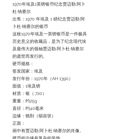
1970年埃及1英镑银币纪念贾迈勒·阿卜
杜·纳赛尔
出售：1970 年埃及 1 磅纪念贾迈勒·阿
卜杜·纳赛尔的银币
这枚1970年埃及一英镑银币是一件极具
历史意义的收藏品，是为了纪念现代埃
及最伟大的领袖贾迈勒·阿卜杜·纳赛尔
的逝世而发行的。
硬币规格：
签发国家：埃及
发行年份：1970年（AH 1390）
面值：1埃及镑
材质：银（.720）
重量：约25g
直径：约40毫米
边缘：铣削（锯齿状）
正面：
画中有贾迈勒·阿卜杜·纳赛尔的肖像。
硬币的边缘有复杂的装饰。