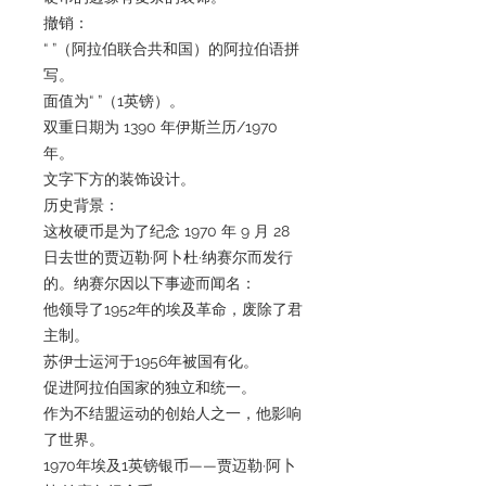
撤销：
“ ”（阿拉伯联合共和国）的阿拉伯语拼
写。
面值为“ ”（1英镑）。
双重日期为 1390 年伊斯兰历/1970
年。
文字下方的装饰设计。
历史背景：
这枚硬币是为了纪念 1970 年 9 月 28
日去世的贾迈勒·阿卜杜·纳赛尔而发行
的。纳赛尔因以下事迹而闻名：
他领导了1952年的埃及革命，废除了君
主制。
苏伊士运河于1956年被国有化。
促进阿拉伯国家的独立和统一。
作为不结盟运动的创始人之一，他影响
了世界。
1970年埃及1英镑银币——贾迈勒·阿卜