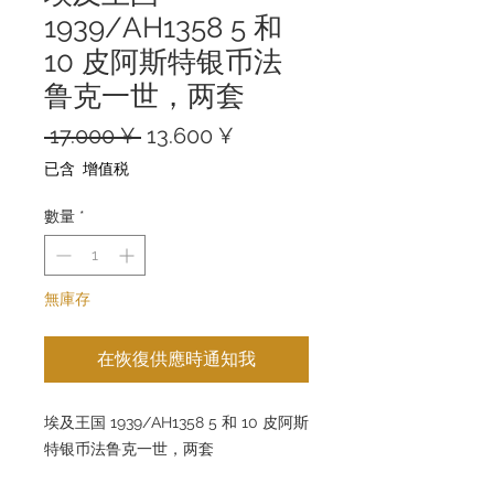
1939/AH1358 5 和
10 皮阿斯特银币法
鲁克一世，两套
一
促
 17.000 ¥ 
13.600 ¥
般
銷
已含 增值税
價
價
格
格
數量
*
無庫存
在恢復供應時通知我
埃及王国 1939/AH1358 5 和 10 皮阿斯
特银币法鲁克一世，两套