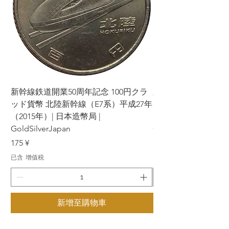
新幹線鉄道開業50周年記念 100円クラ
新幹線鉄道開業50周年
ッド貨幣 北陸新幹線（E7系）平成27年
ッド貨幣 上越新幹線
（2015年）| 日本造幣局 |
（2015年）| 日本造幣
GoldSilverJapan
GoldSilverJapan
價格
價格
175 ¥
175 ¥
已含 增值税
已含 增值税
新增至購物車