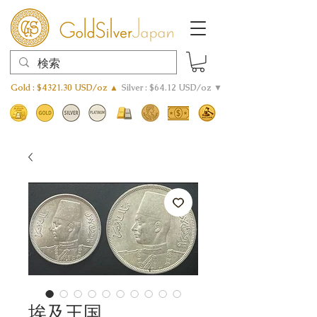
Gold : $4321.30 USD/oz ▲
Silver : $64.12 USD/oz ▼
埃及王国