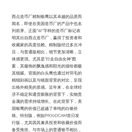
西点造币厂精制银鹰以其卓越的品质而
闻名，即使在美国造币厂的产品中也名
列前茅。正面“W”字样的造币厂标记表
明其出自西点造币厂，赢得了投资者和
收藏家的高度信赖。精制版经过多次冲
压，与普通版相比，细节更加清晰，立
体感更强。尤其是“行走自由女神”图
案，其服饰的飘逸感和阳光的描绘都极
其细腻。背面的白头鹰也通过对羽毛的
精细刻画以及与镜面背景的对比，呈现
出格外精美的质感。近年来，在全球经
济不稳定和通货膨胀的背景下，实物贵
金属的需求持续增长。在此背景下，美
国银鹰的价值已超越了单纯的白银价
格。特别版，例如PR70DCAM首日发
行版，尤其因其兼具投资和收藏价值而
备受推崇。与市场上的普通银币相比，