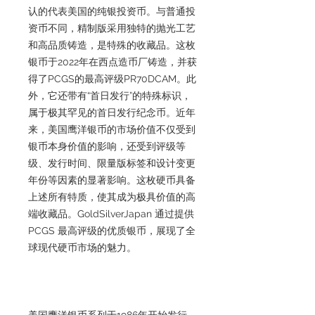
认的代表美国的纯银投资币。与普通投
资币不同，精制版采用独特的抛光工艺
和高品质铸造，是特殊的收藏品。这枚
银币于2022年在西点造币厂铸造，并获
得了PCGS的最高评级PR70DCAM。此
外，它还带有“首日发行”的特殊标识，
属于极其罕见的首日发行纪念币。近年
来，美国鹰洋银币的市场价值不仅受到
银币本身价值的影响，还受到评级等
级、发行时间、限量版标签和设计变更
年份等因素的显著影响。这枚硬币具备
上述所有特质，使其成为极具价值的高
端收藏品。GoldSilverJapan 通过提供
PCGS 最高评级的优质银币，展现了全
球现代硬币市场的魅力。
美国鹰洋银币系列于1986年开始发行，