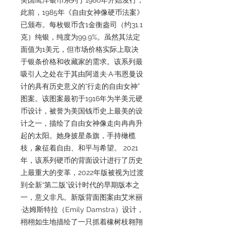
此前，1985年《自由女神像硬币法案》
已颁布。每枚银币含1金衡盎司（约31.1
克）纯银，纯度为99.9%。虽然其法定
面值为1美元，但市场价格实际上取决
于银条价格和收藏家的需求。该系列最
吸引人之处在于其由阿道夫·A·韦恩曼设
计的具有历史意义的“行走的自由女神”
图案。该图案最初于1916年为半美元硬
币设计，被誉为美国钱币史上最美的设
计之一，描绘了自由女神像走向冉冉升
起的太阳。她身披星条旗，手持橄榄
枝，象征着自由、和平与希望。 2021
年，该系列硬币的背面设计进行了历史
上最重大的变革，2022年版被视为过渡
到全新“第二版”设计时代的早期版本之
一，意义非凡。新版背面图案由艾米丽
·达姆斯特拉（Emily Damstra）设计，
栩栩如生地描绘了一只抓着橡树枝翱翔