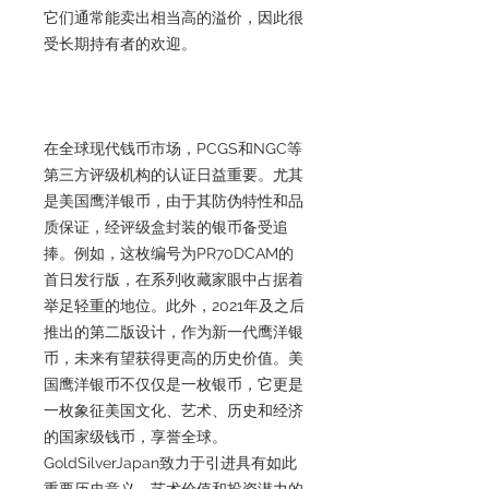
它们通常能卖出相当高的溢价，因此很
受长期持有者的欢迎。
在全球现代钱币市场，PCGS和NGC等
第三方评级机构的认证日益重要。尤其
是美国鹰洋银币，由于其防伪特性和品
质保证，经评级盒封装的银币备受追
捧。例如，这枚编号为PR70DCAM的
首日发行版，在系列收藏家眼中占据着
举足轻重的地位。此外，2021年及之后
推出的第二版设计，作为新一代鹰洋银
币，未来有望获得更高的历史价值。美
国鹰洋银币不仅仅是一枚银币，它更是
一枚象征美国文化、艺术、历史和经济
的国家级钱币，享誉全球。
GoldSilverJapan致力于引进具有如此
重要历史意义、艺术价值和投资潜力的