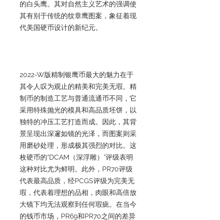
的白头鹰。其对自然主义艺术的强调使
其有别于传统的纹章鹰图案，象征着现
代美国硬币设计的新纪元。
2022-W版精制银鹰币最大的魅力在于
其令人叹为观止的精美和完美无瑕。精
制币的制造工艺与普通流通币不同，它
采用特殊抛光的模具和高品质坯饼，以
独特的冲压工艺打造而成。因此，其背
景呈现出深邃如镜的光泽，而图案则采
用磨砂处理，形成极其强烈的对比。这
枚硬币的“DCAM（深浮雕）”评级表明
这种对比尤为鲜明。此外，PR70评级
代表最高品质，经PCGS评级为完美无
瑕，代表着理想的品相，肉眼和高倍放
大镜下均无法观察到任何瑕疵。在当今
的钱币市场，PR69和PR70之间的差异