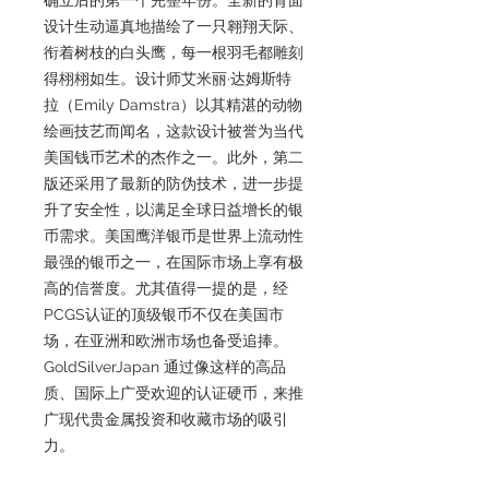
设计生动逼真地描绘了一只翱翔天际、
衔着树枝的白头鹰，每一根羽毛都雕刻
得栩栩如生。设计师艾米丽·达姆斯特
拉（Emily Damstra）以其精湛的动物
绘画技艺而闻名，这款设计被誉为当代
美国钱币艺术的杰作之一。此外，第二
版还采用了最新的防伪技术，进一步提
升了安全性，以满足全球日益增长的银
币需求。美国鹰洋银币是世界上流动性
最强的银币之一，在国际市场上享有极
高的信誉度。尤其值得一提的是，经
PCGS认证的顶级银币不仅在美国市
场，在亚洲和欧洲市场也备受追捧。
GoldSilverJapan 通过像这样的高品
质、国际上广受欢迎的认证硬币，来推
广现代贵金属投资和收藏市场的吸引
力。