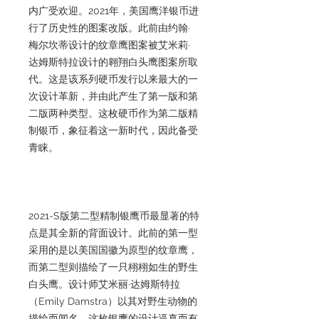
内广受欢迎。2021年，美国鹰洋银币进
行了历史性的图案改版。此前由约翰·
梅尔坎蒂设计的纹章鹰图案被艾米莉·
达姆斯特拉设计的翱翔白头鹰图案所取
代。这是该系列硬币发行以来最大的一
次设计革新，并由此产生了第一版和第
二版两种类型。这枚硬币作为第二版精
制银币，象征着这一新时代，因此备受
青睐。
2021-S版第二型精制银鹰币最显著的特
点是其全新的背面设计。此前的第一型
采用的是以美国国徽为原型的纹章鹰，
而第二型则描绘了一只栩栩如生的野生
白头鹰。设计师艾米丽·达姆斯特拉
（Emily Damstra）以其对野生动物的
描绘而闻名，这枚银鹰的设计逼真而有