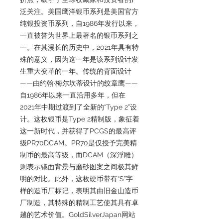
泛关注。美国鹰洋银币系列是美国官方
纯银投资币系列，自1986年发行以来，
一直被誉为世界上最著名的银币系列之
一。在其漫长的历史中，2021年具有特
殊的意义，因为这一年是该系列设计发
生重大变革的一年。传统的背面设计
——由约翰·梅尔坎蒂设计的纹章鹰——
自1986年以来一直沿用多年，但在
2021年中期过渡到了全新的“Type 2”设
计。这枚银币是Type 2精制版，象征着
这一新时代，并获得了PCGS的最高评
级PR70DCAM。PR70是仅授予完美精
制币的最高等级，而DCAM（深浮雕）
则表示镜面背景与磨砂图案之间极其鲜
明的对比。此外，这枚硬币带有“S”字
样的造币厂标记，表明其由旧金山造币
厂制造，其特殊的精制工艺使其具有卓
越的艺术价值。GoldSilverJapan网站