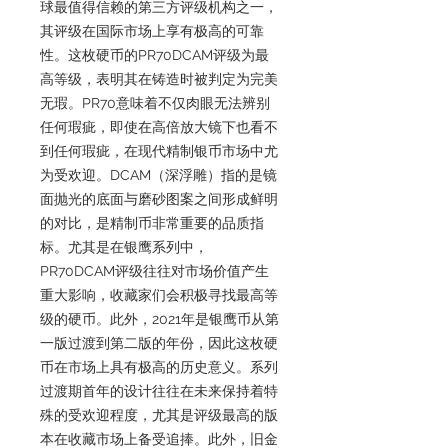
球最值得信赖的第三方评级机构之一，
其评级在国际市场上享有极高的可靠
性。这枚硬币的PR70DCAM评级为最
高等级，表明其在铸造时被判定为完美
无瑕。PR70意味着不仅肉眼无法辨别
任何瑕疵，即使在高倍放大镜下也看不
到任何瑕疵，在现代精制银币市场中尤
为受欢迎。DCAM（深浮雕）指的是镜
面抛光的底面与磨砂图案之间形成鲜明
的对比，是精制币非常重要的品质指
标。尤其是在银鹰系列中，
PR70DCAM评级往往对市场价值产生
重大影响，收藏家们会积极寻找最高等
级的硬币。此外，2021年是银鹰币从第
一版过渡到第二版的年份，因此这枚硬
币在市场上具有极高的历史意义。系列
过渡期首年的设计往往在未来保持着特
殊的受欢迎程度，尤其是评级最高的版
本在收藏市场上备受追捧。此外，旧金