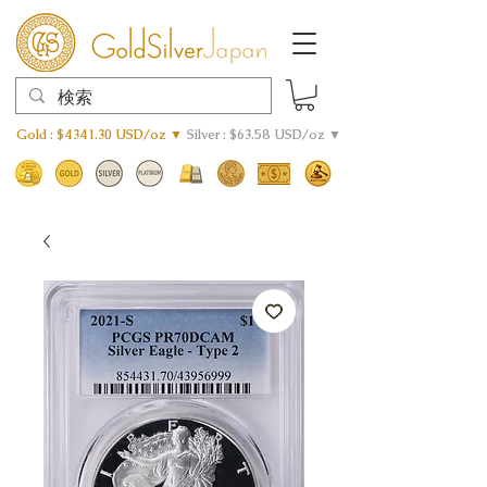
Gold : $4341.30 USD/oz ▼
Silver : $63.58 USD/oz ▼