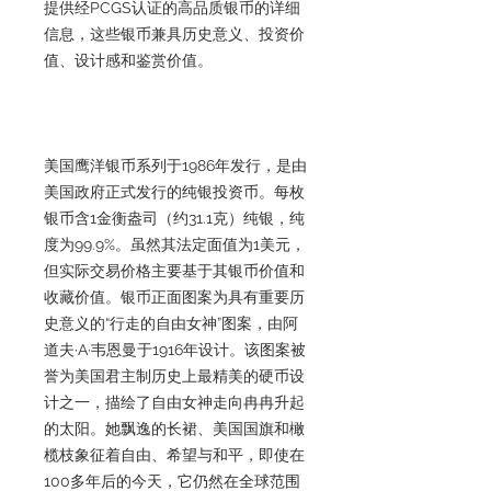
提供经PCGS认证的高品质银币的详细
信息，这些银币兼具历史意义、投资价
值、设计感和鉴赏价值。
美国鹰洋银币系列于1986年发行，是由
美国政府正式发行的纯银投资币。每枚
银币含1金衡盎司（约31.1克）纯银，纯
度为99.9%。虽然其法定面值为1美元，
但实际交易价格主要基于其银币价值和
收藏价值。银币正面图案为具有重要历
史意义的“行走的自由女神”图案，由阿
道夫·A·韦恩曼于1916年设计。该图案被
誉为美国君主制历史上最精美的硬币设
计之一，描绘了自由女神走向冉冉升起
的太阳。她飘逸的长裙、美国国旗和橄
榄枝象征着自由、希望与和平，即使在
100多年后的今天，它仍然在全球范围