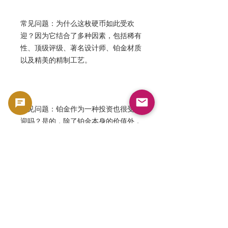
常见问题：为什么这枚硬币如此受欢
迎？因为它结合了多种因素，包括稀有
性、顶级评级、著名设计师、铂金材质
以及精美的精制工艺。
常见问题：铂金作为一种投资也很受欢
迎吗？是的，除了铂金本身的价值外，
由于其发行量有限，它也具有收藏价
值，因此在全球市场上备受关注。
本产品作为收藏品出售，如同硬币和纸币一
样，具有收藏价值和物质价值。它并非用于流
通货币，而是基于其收藏价值和物质价值作为
商品进行处理。