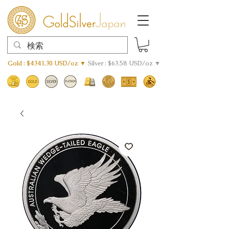
Gold : $4341.30 USD/oz ▼
Silver : $63.58 USD/oz ▼