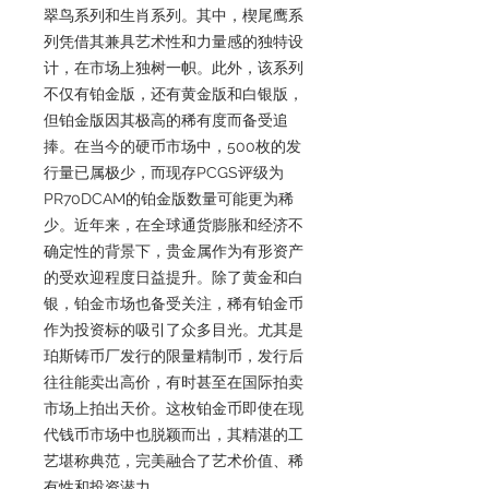
翠鸟系列和生肖系列。其中，楔尾鹰系
列凭借其兼具艺术性和力量感的独特设
计，在市场上独树一帜。此外，该系列
不仅有铂金版，还有黄金版和白银版，
但铂金版因其极高的稀有度而备受追
捧。在当今的硬币市场中，500枚的发
行量已属极少，而现存PCGS评级为
PR70DCAM的铂金版数量可能更为稀
少。近年来，在全球通货膨胀和经济不
确定性的背景下，贵金属作为有形资产
的受欢迎程度日益提升。除了黄金和白
银，铂金市场也备受关注，稀有铂金币
作为投资标的吸引了众多目光。尤其是
珀斯铸币厂发行的限量精制币，发行后
往往能卖出高价，有时甚至在国际拍卖
市场上拍出天价。这枚铂金币即使在现
代钱币市场中也脱颖而出，其精湛的工
艺堪称典范，完美融合了艺术价值、稀
有性和投资潜力。