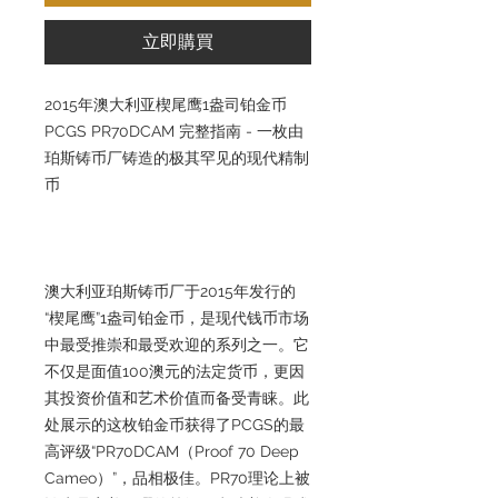
立即購買
2015年澳大利亚楔尾鹰1盎司铂金币
PCGS PR70DCAM 完整指南 - 一枚由
珀斯铸币厂铸造的极其罕见的现代精制
币
澳大利亚珀斯铸币厂于2015年发行的
“楔尾鹰”1盎司铂金币，是现代钱币市场
中最受推崇和最受欢迎的系列之一。它
不仅是面值100澳元的法定货币，更因
其投资价值和艺术价值而备受青睐。此
处展示的这枚铂金币获得了PCGS的最
高评级“PR70DCAM（Proof 70 Deep
Cameo）”，品相极佳。PR70理论上被