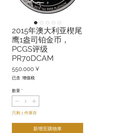
2015年澳大利亚楔尾
鹰1盎司铂金币，
PCGS评级
PR70DCAM
價
550.000 ¥
格
已含 增值税
數量
*
只剩 1 件庫存
新增至購物車