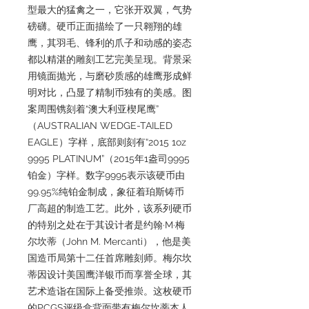
型最大的猛禽之一，它张开双翼，气势
磅礴。硬币正面描绘了一只翱翔的雄
鹰，其羽毛、锋利的爪子和动感的姿态
都以精湛的雕刻工艺完美呈现。背景采
用镜面抛光，与磨砂质感的雄鹰形成鲜
明对比，凸显了精制币独有的美感。图
案周围镌刻着“澳大利亚楔尾鹰”
（AUSTRALIAN WEDGE-TAILED
EAGLE）字样，底部则刻有“2015 1oz
9995 PLATINUM”（2015年1盎司9995
铂金）字样。数字9995表示该硬币由
99.95%纯铂金制成，象征着珀斯铸币
厂高超的制造工艺。此外，该系列硬币
的特别之处在于其设计者是约翰·M·梅
尔坎蒂（John M. Mercanti），他是美
国造币局第十二任首席雕刻师。梅尔坎
蒂因设计美国鹰洋银币而享誉全球，其
艺术造诣在国际上备受推崇。这枚硬币
的PCGS评级盒背面带有梅尔坎蒂本人