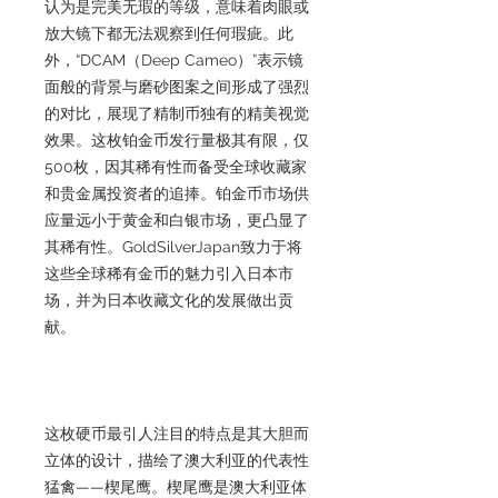
认为是完美无瑕的等级，意味着肉眼或
放大镜下都无法观察到任何瑕疵。此
外，“DCAM（Deep Cameo）”表示镜
面般的背景与磨砂图案之间形成了强烈
的对比，展现了精制币独有的精美视觉
效果。这枚铂金币发行量极其有限，仅
500枚，因其稀有性而备受全球收藏家
和贵金属投资者的追捧。铂金币市场供
应量远小于黄金和白银市场，更凸显了
其稀有性。GoldSilverJapan致力于将
这些全球稀有金币的魅力引入日本市
场，并为日本收藏文化的发展做出贡
献。
这枚硬币最引人注目的特点是其大胆而
立体的设计，描绘了澳大利亚的代表性
猛禽——楔尾鹰。楔尾鹰是澳大利亚体