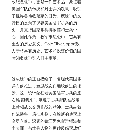
枚纪念银币，更是一件艺术品，象征着
美国军队的传统和对士兵的敬意，吸引
了世界各地收藏家的目光。该硬币的发
行目的是为了保存美国陆军步兵的历
史，并支持国家步兵博物馆和士兵中
心，因此作为一枚军事纪念币，它具有
重要的历史意义。GoldSilverJapan致
力于将具有历史、艺术和投资价值的国
际知名硬币引入日本市场。
这枚硬币的正面描绘了一名现代美国步
兵向前推进，激励战友们继续前进的场
景。这一设计象征着美国陆军步兵的座
右铭“跟我来”，展现了步兵部队在战场
上带领战友奋勇作战的精神。士兵身着
作战装备，肩扛步枪，在崎岖的地形上
奋勇向前。深邃的镜面黑色背景铺满整
个表面，与士兵人物的磨砂质感形成鲜