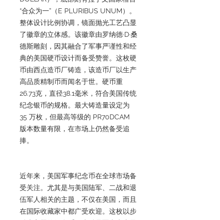
“合众为一”（E PLURIBUS UNUM）。
整体设计比例协调，镜面抛光工艺凸显
了徽章的立体感。该徽章由罗纳德·D·桑
德斯雕刻，因其融合了军事严谨性和经
典的美国硬币设计而备受赞誉。这枚硬
币由西点造币厂铸造，该造币厂以生产
高品质精制币而闻名于世。硬币重
26.73克，直径38.1毫米，符合美国传统
纪念银币的规格。最大铸造量设定为
35 万枚，但最高等级的 PR70DCAM
版本数量有限，在市场上仍然备受追
捧。
近年来，美国军事纪念币在全球市场备
受关注。尤其是与美国陆军、二战和退
伍军人相关的主题，不仅在美国，而且
在国际收藏家中都广受欢迎。这枚以步