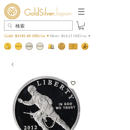
Gold : $4345.40 USD/oz ▼
Silver : $64.21 USD/oz ▼