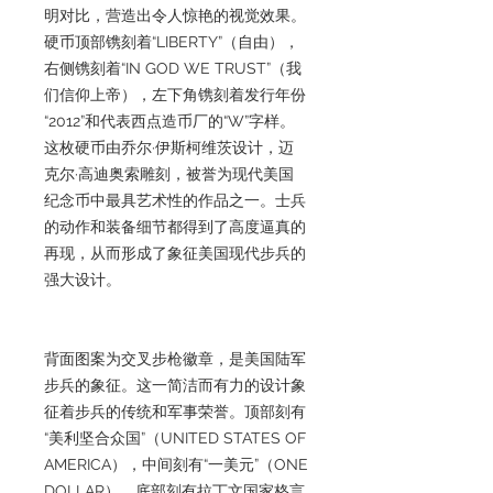
明对比，营造出令人惊艳的视觉效果。
硬币顶部镌刻着“LIBERTY”（自由），
右侧镌刻着“IN GOD WE TRUST”（我
们信仰上帝），左下角镌刻着发行年份
“2012”和代表西点造币厂的“W”字样。
这枚硬币由乔尔·伊斯柯维茨设计，迈
克尔·高迪奥索雕刻，被誉为现代美国
纪念币中最具艺术性的作品之一。士兵
的动作和装备细节都得到了高度逼真的
再现，从而形成了象征美国现代步兵的
强大设计。
背面图案为交叉步枪徽章，是美国陆军
步兵的象征。这一简洁而有力的设计象
征着步兵的传统和军事荣誉。顶部刻有
“美利坚合众国”（UNITED STATES OF
AMERICA），中间刻有“一美元”（ONE
DOLLAR），底部刻有拉丁文国家格言