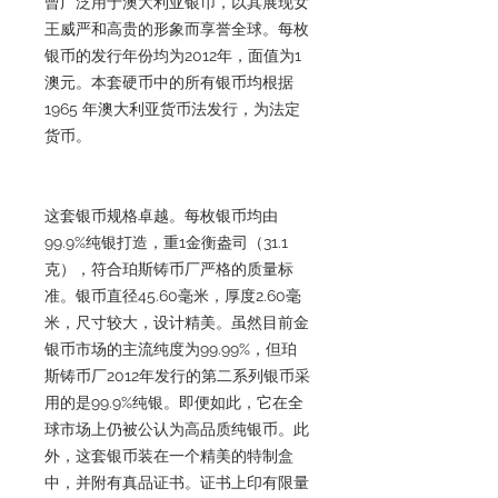
曾广泛用于澳大利亚银币，以其展现女
王威严和高贵的形象而享誉全球。每枚
银币的发行年份均为2012年，面值为1
澳元。本套硬币中的所有银币均根据
1965 年澳大利亚货币法发行，为法定
货币。
这套银币规格卓越。每枚银币均由
99.9%纯银打造，重1金衡盎司（31.1
克），符合珀斯铸币厂严格的质量标
准。银币直径45.60毫米，厚度2.60毫
米，尺寸较大，设计精美。虽然目前金
银币市场的主流纯度为99.99%，但珀
斯铸币厂2012年发行的第二系列银币采
用的是99.9%纯银。即便如此，它在全
球市场上仍被公认为高品质纯银币。此
外，这套银币装在一个精美的特制盒
中，并附有真品证书。证书上印有限量