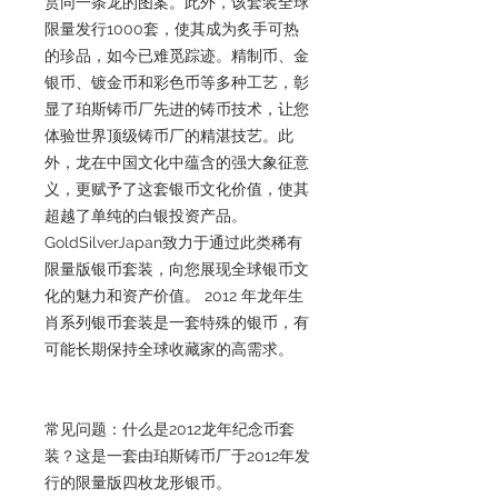
赏同一条龙的图案。此外，该套装全球
限量发行1000套，使其成为炙手可热
的珍品，如今已难觅踪迹。精制币、金
银币、镀金币和彩色币等多种工艺，彰
显了珀斯铸币厂先进的铸币技术，让您
体验世界顶级铸币厂的精湛技艺。此
外，龙在中国文化中蕴含的强大象征意
义，更赋予了这套银币文化价值，使其
超越了单纯的白银投资产品。
GoldSilverJapan致力于通过此类稀有
限量版银币套装，向您展现全球银币文
化的魅力和资产价值。 2012 年龙年生
肖系列银币套装是一套特殊的银币，有
可能长期保持全球收藏家的高需求。
常见问题：什么是2012龙年纪念币套
装？这是一套由珀斯铸币厂于2012年发
行的限量版四枚龙形银币。