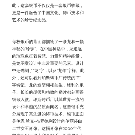
此，这套银币不仅仅是一套银币收藏，
更是一件融合了中国文化、铸币技术和
艺术的珍贵纪念品。
每枚银币的背面都描绘了一条龙和一颗
神秘的“珍珠”。在中国神话中，龙追逐
的珍珠象征着智慧、力量和精神能量，
是龙图案设计中非常重要的元素。设计
中还镌刻了“龙”字，以及“龙年”字样。此
外，还可以看到珀斯铸币厂传统的“P”
字铸记。龙的造型栩栩如生，锋利的爪
子、长长的胡须和精致的鳞片都刻画得
细致入微。珀斯铸币厂以其世界一流的
设计和卓越的品质而闻名，这套银币充
分展现了其先进的铸币技术。银币正面
是伊恩·兰克-布罗德利设计的伊丽莎白
二世女王肖像。这幅肖像在2000年代