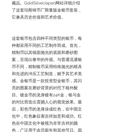
藏品。GoldSilverJapan网站详细介绍
了这套珀斯铸币厂限量版金银币套装，
它兼具历史价值和艺术价值。
这套银币包含四种不同类型的银币，每
种都采用不同的工艺制作而成。首先，
精制币以其镜面抛光的底面和磨砂图
案，呈现出奢华的外观。与普通流通银
币不同，精制银币采用特殊抛光的模具
和先进的冲压工艺制造，赋予其艺术美
感。金银币是一款投资型金银币，其闪
亮的图案在磨砂背景的衬托下格外醒
目。镀金币的龙身镀有24K金，银与金
的对比营造出震撼人心的视觉效果。最
后，彩色币的龙身涂成红色，在中国文
化中，红色象征着吉祥如意和成功。红
色在中国文化中被视为非常吉祥的颜
色，广泛用于农历新年和其他节日。因