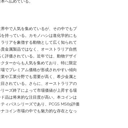
日本へ広めている。
世界中で人気を集めているが、その中でもプ
感を持っている。カモノハシは進化学的にも
トラリアを象徴する動物として広く知られて
る貴金属製品ではなく、オーストラリア自然
高く評価されている。近年では、動物デザイ
レクターからも人気を集めており、特に限定
市場でプレミアム価格が形成されやすい傾向
産業や工業分野でも需要が高く、希少金属と
注目されている。さらに、オーストラリアの
シリーズ終了によって市場価値が上昇する場
ード品は将来的な注目度が高い。本コインは
ティパスシリーズであり、PCGS MS69評価
チナコイン市場の中でも魅力的な存在となっ