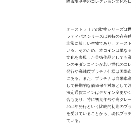
際市場基準のコレクション文化を
オーストラリアの動物シリーズは
ラティパスシリーズは独特の存在
非常に珍しい生物であり、オース
いる。そのため、本コインは単な
文化を表現した芸術作品としても
ンのモダンコインが若い世代のコ
発行や高純度プラチナ仕様は国際
にある。また、プラチナは自動車
して長期的な価値保全対象として
法定通貨コインはデザイン変更や
合もあり、特に初期年号や高グレ
2011年発行という比較的初期のプラ
を受けていることから、現代プラ
ている。