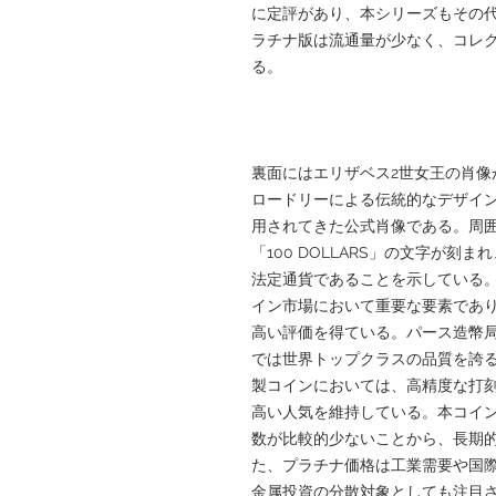
に定評があり、本シリーズもその
ラチナ版は流通量が少なく、コレ
る。
裏面にはエリザベス2世女王の肖像
ロードリーによる伝統的なデザイ
用されてきた公式肖像である。周囲には「E
「100 DOLLARS」の文字が
法定通貨であることを示している
イン市場において重要な要素であ
高い評価を得ている。パース造幣局
では世界トップクラスの品質を誇
製コインにおいては、高精度な打
高い人気を維持している。本コイン
数が比較的少ないことから、長期
た、プラチナ価格は工業需要や国
金属投資の分散対象としても注目