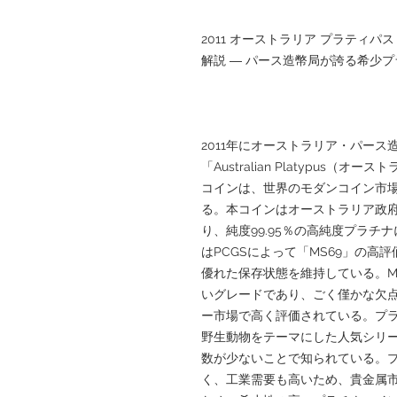
2011 オーストラリア プラティパス 
解説 ― パース造幣局が誇る希少
2011年にオーストラリア・パース造幣局
「Australian Platypus
コインは、世界のモダンコイン市
る。本コインはオーストラリア政府
り、純度99.95％の高純度プラ
はPCGSによって「MS69」の
優れた保存状態を維持している。M
いグレードであり、ごく僅かな欠
ー市場で高く評価されている。プ
野生動物をテーマにした人気シリ
数が少ないことで知られている。
く、工業需要も高いため、貴金属