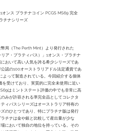
1オンス プラチナコイン PCGS MS69 完全
プラチナシリーズ
（The Perth Mint）より発行された
（オーストラリア・プラティパス）」1オンス・プラチナ
場において高い人気を誇る希少シリーズであ
公認の100オーストラリアドル法定通貨であ
チナによって製造されている。今回紹介する個体
高評価を受けており、実質的に完全未使用に近い
S69はミントステート評価の中でも非常に高
点のみが許容される準完全品としてコレクタ
ラティパスシリーズはオーストラリア特有の
ーズのひとつであり、特にプラチナ版は発行
プラチナは金や銀と比較して産出量が少な
市場において独自の地位を持っている。その