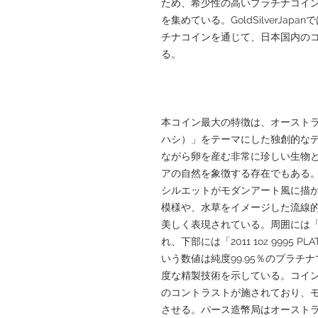
ため、希少性の高いプラチナコイ
を集めている。GoldSilverJa
チナコインを通じて、日本国内の
る。
本コイン最大の特徴は、オースト
ハシ）」をテーマにした独創的な
ながら卵を産む非常に珍しい生物
アの自然を象徴する存在でもある
シルエットがモダンアート風に描
模様や、水草をイメージした流線
美しく表現されている。周囲には「AUS
れ、下部には「2011 1oz 9995 
いう数値は純度99.95％のプラ
度な精製技術を示している。コイ
のコントラストが施されており、
させる。パース造幣局はオースト