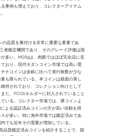
れる事例も増えており、コレクターアイテム
る。
インの品質を裏付ける非常に重要な要素であ
第三者鑑定機関であり、そのグレード評価は国
が多い。MS69は、肉眼ではほぼ完全品に見
しており、現代モダンコイン市場では高い需
ラチナコインは金銀に比べて発行枚数が少な
給量も限られている。本コインは鏡面の美し
に維持されており、コレクション向けとして
また、PCGSホルダーに封入されていること
っている。コレクター市場では、裸コインよ
機関による認証済みコインの方が高い信頼を得
ースが多い。特に海外市場では鑑定済みであ
国内でも近年その需要が増加している。
のような高品質鑑定済みコインを紹介することで、国