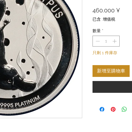
價
460.000 ¥
格
已含 增值税
數量
*
只剩 1 件庫存
新增至購物車