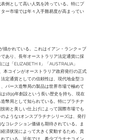
代表例として高い人気を誇っている。特にプ
クター市場では年々入手難易度が高まってい
が描かれている。これはイアン・ランク＝ブ
ンであり、長年オーストラリア法定通貨に採
LIZABETH II」「AUSTRALIA」
刻まれ、本コインがオーストラリア政府発行の正式
。法定通貨としての信頼性は、現代地金型コ
り、パース造幣局の製品は世界市場で極めて
は1899年創設という長い歴史を持ち、現在
る造幣局として知られている。特にプラチナ
刻技術と美しい仕上げによって国際市場でも
のような1オンスプラチナシリーズは、発行
的なコレクション価値も期待されている。ま
際経済状況によって大きく変動するため、貴
されている。近年では、希少プラチナコイン