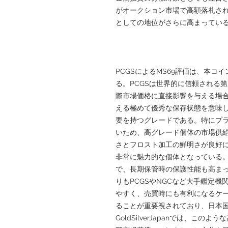
がオークション市場で高額落札さ
としての地位がさらに高まってい
PCGSによるMS69評価は、本コ
る。PCGSは世界的に信頼される
際市場価格に直接影響を与える場合
える極めて優秀な保存状態を意味
要を持つグレードである。特にプ
いため、高グレード個体の市場供
さとフロスト加工の鮮明さが良好
非常に魅力的な個体となっている。
で、長期保管時の保護性能も高ま
りもPCGSやNGCなど大手鑑定
やすく、売買時にも有利になるケ
ることが重要視されており、日本
GoldSilverJapanでは、こ