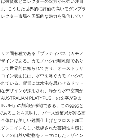
ンは投資家とコレクターの双方から強い注目
panでは、こうした世界的に評価の高いモダンプラ
コレクター市場へ国際的な魅力を発信してい
ラリア固有種である「プラティパス（カモノ
デザインである。カモノハシは哺乳類であり
として世界的に知られており、オーストラリ
。コイン表面には、水中を泳ぐカモノハシの
かれている。背景には水泡を思わせるドット
的なデザインが採用され、静かな水中空間が
TRALIAN PLATYPUS」の文字が刻ま
PLATINUM」の刻印が確認できる。この9995と
チナであることを意味し、パース造幣局が誇る高
ン全体には美しい鏡面仕上げとフロスト加工
モダンコインらしい洗練された芸術性を感じ
ラリアの自然や動物をテーマにしたデザイン