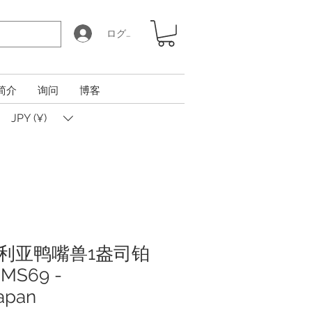
ログイン
简介
询问
博客
JPY (¥)
大利亚鸭嘴兽1盎司铂
MS69 -
japan