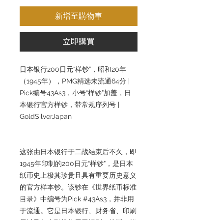
新增至購物車
立即購買
日本银行200日元“样钞”，昭和20年
（1945年），PMG精选未流通64分 |
Pick编号43As3，小号“样钞”加盖，日
本银行官方样钞，带常规序列号 |
GoldSilverJapan
这张由日本银行于二战结束后不久，即
1945年印制的200日元“样钞”，是日本
纸币史上极其珍贵且具有重要历史意义
的官方样本钞。该钞在《世界纸币标准
目录》中编号为Pick #43As3，并非用
于流通。它是日本银行、财务省、印刷