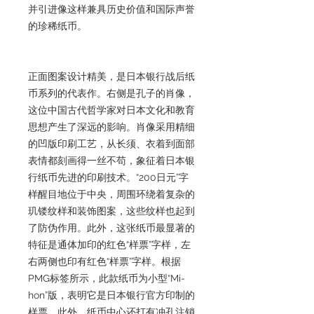
并引进像这样兼具历史价值和国际声誉
的珍稀纸币。
正面图案设计精美，是日本银行战后纸
币系列的代表作。右侧是孔子的肖像，
这位中国古代哲学家对日本文化和教育
思想产生了深远的影响。肖像采用精细
的凹版印刷工艺，从长须、衣着到面部
表情都刻画得一丝不苟，象征着日本银
行纸币先进的印刷技术。“200日元”字
样醒目地位于中央，周围环绕着复杂的
玑镂纹样和装饰图案，这些纹样也起到
了防伪作用。此外，这张纸币最显著的
特征是通体加印的红色“样票”字样，左
右两侧也印有红色“样票”字样。根据
PMG标签所示，此款纸币为小型“Mi-
hon”版，表明它是日本银行官方印制的
样票。此外，纸币中心还打有冲孔注销