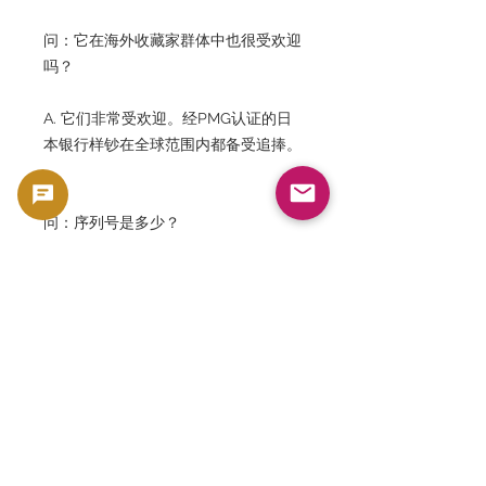
问：它在海外收藏家群体中也很受欢迎
吗？
A. 它们非常受欢迎。经PMG认证的日
本银行样钞在全球范围内都备受追捧。
问：序列号是多少？
A. 本页所示个人的序列号为 622738。
问：GoldSilverJapan 交易哪些类型的
纸币？
A. 我们专门处理日本银行的样钞、
PMG/PCGS 评级的钞票、世界各地的
稀有钞票和历史钞票。