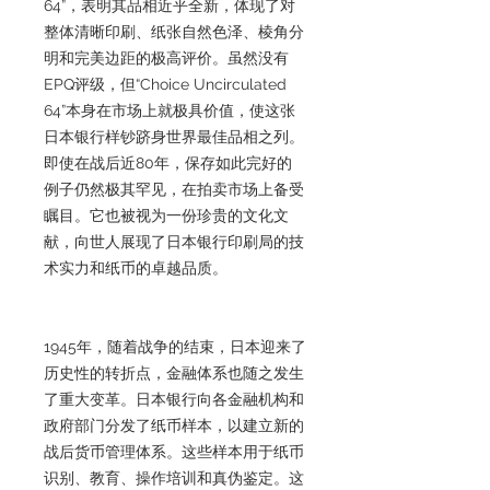
64”，表明其品相近乎全新，体现了对
整体清晰印刷、纸张自然色泽、棱角分
明和完美边距的极高评价。虽然没有
EPQ评级，但“Choice Uncirculated
64”本身在市场上就极具价值，使这张
日本银行样钞跻身世界最佳品相之列。
即使在战后近80年，保存如此完好的
例子仍然极其罕见，在拍卖市场上备受
瞩目。它也被视为一份珍贵的文化文
献，向世人展现了日本银行印刷局的技
术实力和纸币的卓越品质。
1945年，随着战争的结束，日本迎来了
历史性的转折点，金融体系也随之发生
了重大变革。日本银行向各金融机构和
政府部门分发了纸币样本，以建立新的
战后货币管理体系。这些样本用于纸币
识别、教育、操作培训和真伪鉴定。这