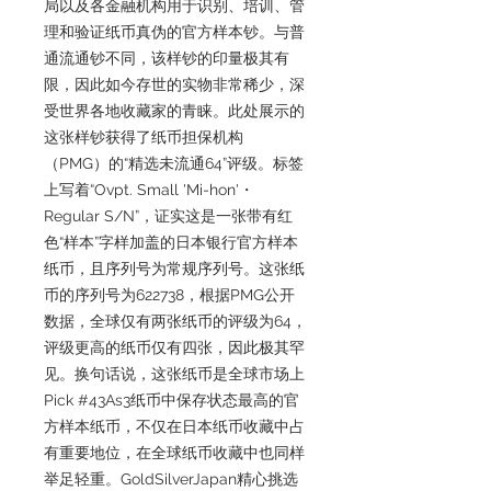
局以及各金融机构用于识别、培训、管
理和验证纸币真伪的官方样本钞。与普
通流通钞不同，该样钞的印量极其有
限，因此如今存世的实物非常稀少，深
受世界各地收藏家的青睐。此处展示的
这张样钞获得了纸币担保机构
（PMG）的“精选未流通64”评级。标签
上写着“Ovpt. Small 'Mi-hon'・
Regular S/N”，证实这是一张带有红
色“样本”字样加盖的日本银行官方样本
纸币，且序列号为常规序列号。这张纸
币的序列号为622738，根据PMG公开
数据，全球仅有两张纸币的评级为64，
评级更高的纸币仅有四张，因此极其罕
见。换句话说，这张纸币是全球市场上
Pick #43As3纸币中保存状态最高的官
方样本纸币，不仅在日本纸币收藏中占
有重要地位，在全球纸币收藏中也同样
举足轻重。GoldSilverJapan精心挑选