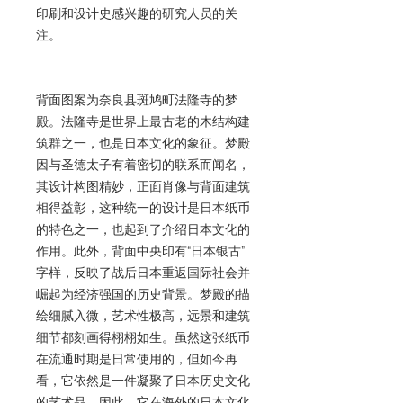
印刷和设计史感兴趣的研究人员的关
注。
背面图案为奈良县斑鸠町法隆寺的梦
殿。法隆寺是世界上最古老的木结构建
筑群之一，也是日本文化的象征。梦殿
因与圣德太子有着密切的联系而闻名，
其设计构图精妙，正面肖像与背面建筑
相得益彰，这种统一的设计是日本纸币
的特色之一，也起到了介绍日本文化的
作用。此外，背面中央印有“日本银古”
字样，反映了战后日本重返国际社会并
崛起为经济强国的历史背景。梦殿的描
绘细腻入微，艺术性极高，远景和建筑
细节都刻画得栩栩如生。虽然这张纸币
在流通时期是日常使用的，但如今再
看，它依然是一件凝聚了日本历史文化
的艺术品。因此，它在海外的日本文化