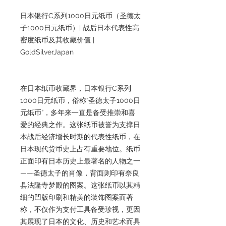
日本银行C系列1000日元纸币（圣德太
子1000日元纸币）| 战后日本代表性高
密度纸币及其收藏价值 |
GoldSilverJapan
在日本纸币收藏界，日本银行C系列
1000日元纸币，俗称“圣德太子1000日
元纸币”，多年来一直是备受推崇和喜
爱的经典之作。这张纸币被誉为支撑日
本战后经济增长时期的代表性纸币，在
日本现代货币史上占有重要地位。纸币
正面印有日本历史上最著名的人物之一
——圣德太子的肖像，背面则印有奈良
县法隆寺梦殿的图案。这张纸币以其精
细的凹版印刷和精美的装饰图案而著
称，不仅作为支付工具备受珍视，更因
其展现了日本的文化、历史和艺术而具