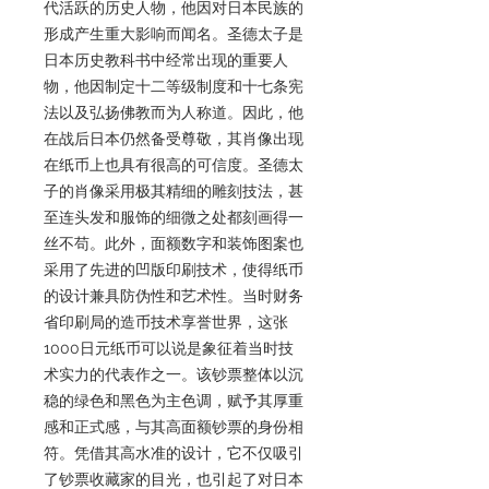
代活跃的历史人物，他因对日本民族的
形成产生重大影响而闻名。圣德太子是
日本历史教科书中经常出现的重要人
物，他因制定十二等级制度和十七条宪
法以及弘扬佛教而为人称道。因此，他
在战后日本仍然备受尊敬，其肖像出现
在纸币上也具有很高的可信度。圣德太
子的肖像采用极其精细的雕刻技法，甚
至连头发和服饰的细微之处都刻画得一
丝不苟。此外，面额数字和装饰图案也
采用了先进的凹版印刷技术，使得纸币
的设计兼具防伪性和艺术性。当时财务
省印刷局的造币技术享誉世界，这张
1000日元纸币可以说是象征着当时技
术实力的代表作之一。该钞票整体以沉
稳的绿色和黑色为主色调，赋予其厚重
感和正式感，与其高面额钞票的身份相
符。凭借其高水准的设计，它不仅吸引
了钞票收藏家的目光，也引起了对日本