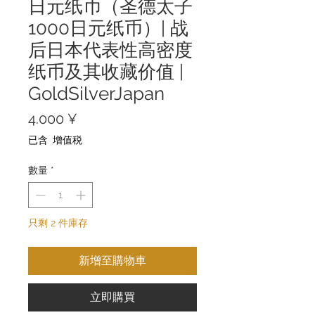
日元纸币（圣德太子
1000日元纸币）| 战
后日本代表性高密度
纸币及其收藏价值 |
GoldSilverJapan
價
4.000 ¥
格
已含 增值税
數量
*
只剩 2 件庫存
新增至購物車
立即購買