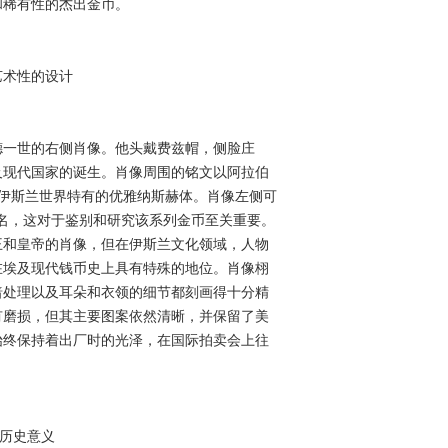
和稀有性的杰出金币。
艺术性的设计
德一世的右侧肖像。他头戴费兹帽，侧脸庄
及现代国家的诞生。肖像周围的铭文以阿拉伯
用伊斯兰世界特有的优雅纳斯赫体。肖像左侧可
签名，这对于鉴别和研究该系列金币至关重要。
王和皇帝的肖像，但在伊斯兰文化领域，人物
在埃及现代钱币史上具有特殊的地位。肖像栩
暗处理以及耳朵和衣领的细节都刻画得十分精
有磨损，但其主要图案依然清晰，并保留了美
始终保持着出厂时的光泽，在国际拍卖会上往
的历史意义