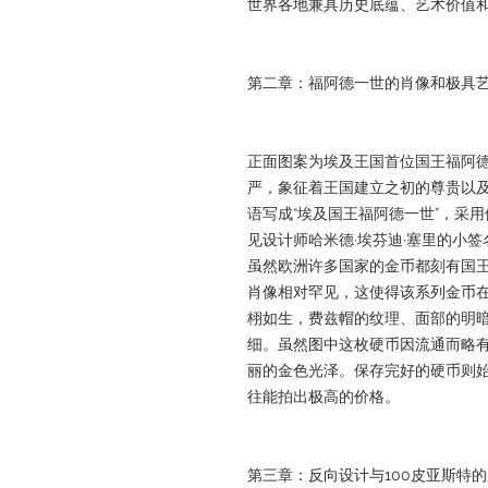
世界各地兼具历史底蕴、艺术价值
第二章：福阿德一世的肖像和极具
正面图案为埃及王国首位国王福阿
严，象征着王国建立之初的尊贵以
语写成“埃及国王福阿德一世”，采
见设计师哈米德·埃芬迪·塞里的小
虽然欧洲许多国家的金币都刻有国
肖像相对罕见，这使得该系列金币
栩如生，费兹帽的纹理、面部的明
细。虽然图中这枚硬币因流通而略
丽的金色光泽。保存完好的硬币则
往能拍出极高的价格。
第三章：反向设计与100皮亚斯特