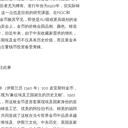
枚，后者尤为稀有。发行年份为1922年，但实际铸
年，这一点也是目前的研究课题。在NGC和
f级的金币极其罕见，即使是AU级或更高级别的金
拍卖会上，金币的价格会因品相、颜色、铸造
异，但近年来，由于中东收藏家需求的增长，
早期埃及金币不仅具有历史价值，而且黄金本
为古董钱币投资备受青睐。
关注此事
922 年（伊斯兰历 1340 年）100 皮亚斯特金币，
为“象征埃及王国诞生的历史文献”。1922
点，而这枚金币是首套展现埃及国家身份的皇
的铸造工艺、优美的阿拉伯书法、精美的福阿
，共同造就了这枚在当今世界金币中品质卓越
它将埃及、伊斯兰文化、中东历史、英国皇家