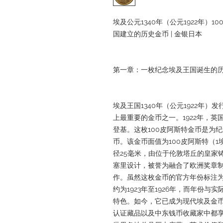
埃及公元1340年（公元1922年）1
国建立的历史金币 | 金银日本
第一章：一枚纪念埃及王国诞生的历
埃及王国1340年（公元1922年）
上最重要的金币之一。1922年，
登基。这枚100皮阿斯特金币是为
币。该金币面值为100皮阿斯特（1埃及
径25毫米，由位于伦敦塔丘的皇家
塞里设计，被誉为融合了欧洲奖章
作。虽然这枚金币的官方年份标注为
约为1923年至1926年，而年份
特色。如今，它已成为现代埃及金币
认证藏品以及中东钱币收藏家中都享有极高