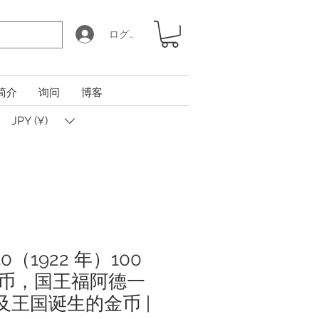
ログイン
简介
询问
博客
JPY (¥)
0（1922 年）100
币，国王福阿德一
埃及王国诞生的金币 |