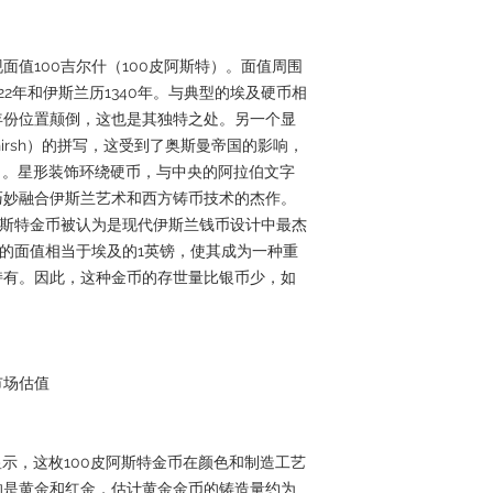
面值100吉尔什（100皮阿斯特）。面值周围
22年和伊斯兰历1340年。与典型的埃及硬币相
年份位置颠倒，这也是其独特之处。另一个显
hirsh）的拼写，这受到了奥斯曼帝国的影响，
斯特）。星形装饰环绕硬币，与中央的阿拉伯文字
巧妙融合伊斯兰艺术和西方铸币技术的杰作。
阿斯特金币被认为是现代伊斯兰钱币设计中最杰
特的面值相当于埃及的1英镑，使其成为一种重
持有。因此，这种金币的存世量比银币少，如
市场估值
录显示，这枚100皮阿斯特金币在颜色和制造工艺
的是黄金和红金，估计黄金金币的铸造量约为