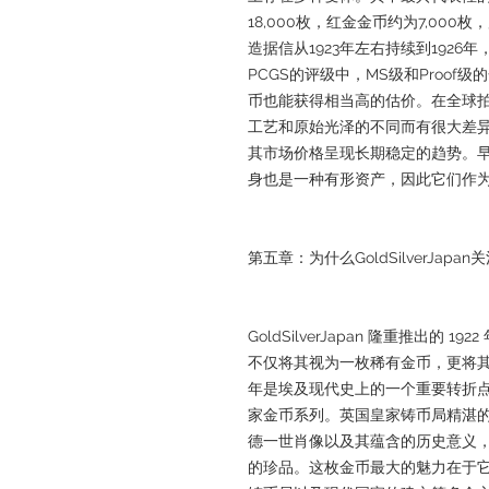
18,000枚，红金金币约为7,000
造据信从1923年左右持续到1926
PCGS的评级中，MS级和Proo
币也能获得相当高的估价。在全球
工艺和原始光泽的不同而有很大差
其市场价格呈现长期稳定的趋势。
身也是一种有形资产，因此它们作
第五章：为什么GoldSilverJapan
GoldSilverJapan 隆重推出的 1
不仅将其视为一枚稀有金币，更将其视
年是埃及现代史上的一个重要转折
家金币系列。英国皇家铸币局精湛
德一世肖像以及其蕴含的历史意义
的珍品。这枚金币最大的魅力在于