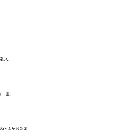
5 毫米。
德一世。
著名的埃及雕塑家。