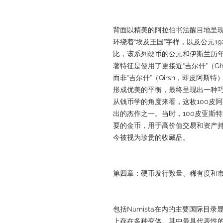
背面以精美的阿拉伯书法醒目地呈现
环绕着“埃及王国”字样，以及公元19
比，该系列硬币的公元和伊斯兰历
著特征是使用了更接近“吉尔什”（G
而非“吉尔什”（Qirsh，即皮阿
形成优美的平衡，最终呈现出一种
从钱币学的角度来看，这枚100皮
出的杰作之一。当时，100皮亚斯
要的金币，用于高价值交易和资产
今被视为珍贵的收藏品。
第四章：硬币发行数量、稀有度和
包括Numista在内的主要国际目
上存在多种变体。其中最具代表性