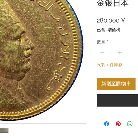
金银日本
價
280.000 ¥
格
已含 增值税
數量
*
只剩 1 件庫存
新增至購物車