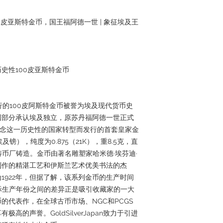
00皮亚斯特金币，国王福阿德一世 | 象征埃及王
史性100皮亚斯特金币
发行的100皮阿斯特金币被誉为埃及现代货币史
英国部分承认埃及独立，原苏丹福阿德一世正式
纪念这一历史性的国家转型而发行的首套皇家金
镑），纯度为0.875（21K），重8.5克，直
铸币厂铸造。金币由著名雕塑家哈米德·埃芬迪·
制作的精湛工艺和伊斯兰艺术优美书法的杰
1922年，但据了解，该系列金币的生产时间
与实际生产年份之间的差异正是吸引收藏家的一大
的代表作，在全球古币市场、NGC和PCGS
的声誉。GoldSilverJapan致力于引进