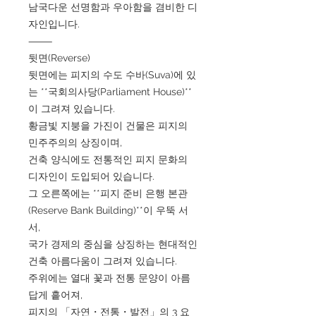
남국다운 선명함과 우아함을 겸비한 디
자인입니다.
⸻
뒷면(Reverse)
뒷면에는 피지의 수도 수바(Suva)에 있
는 **국회의사당(Parliament House)**
이 그려져 있습니다.
황금빛 지붕을 가진이 건물은 피지의
민주주의의 상징이며,
건축 양식에도 전통적인 피지 문화의
디자인이 도입되어 있습니다.
그 오른쪽에는 **피지 준비 은행 본관
(Reserve Bank Building)**이 우뚝 서
서,
국가 경제의 중심을 상징하는 현대적인
건축 아름다움이 그려져 있습니다.
주위에는 열대 꽃과 전통 문양이 아름
답게 흩어져,
피지의 「자연・전통・발전」의 3 요