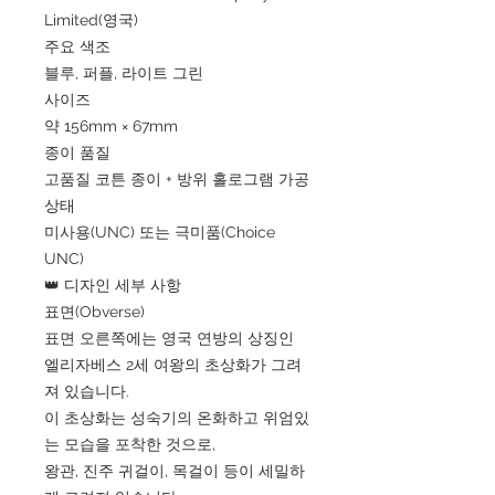
Limited(영국)
주요 색조
블루, 퍼플, 라이트 그린
사이즈
약 156mm × 67mm
종이 품질
고품질 코튼 종이 + 방위 홀로그램 가공
상태
미사용(UNC) 또는 극미품(Choice
UNC)
👑 디자인 세부 사항
표면(Obverse)
표면 오른쪽에는 영국 연방의 상징인
엘리자베스 2세 여왕의 초상화가 그려
져 있습니다.
이 초상화는 성숙기의 온화하고 위엄있
는 모습을 포착한 것으로,
왕관, 진주 귀걸이, 목걸이 등이 세밀하