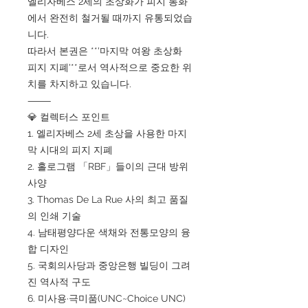
엘리자베스 2세의 초상화가 피지 통화
에서 완전히 철거될 때까지 유통되었습
니다.
따라서 본권은 **'마지막 여왕 초상화
피지 지폐'**로서 역사적으로 중요한 위
치를 차지하고 있습니다.
⸻
💎 컬렉터스 포인트
1. 엘리자베스 2세 초상을 사용한 마지
막 시대의 피지 지폐
2. 홀로그램 「RBF」들이의 근대 방위
사양
3. Thomas De La Rue 사의 최고 품질
의 인쇄 기술
4. 남태평양다운 색채와 전통모양의 융
합 디자인
5. 국회의사당과 중앙은행 빌딩이 그려
진 역사적 구도
6. 미사용·극미품(UNC~Choice UNC)