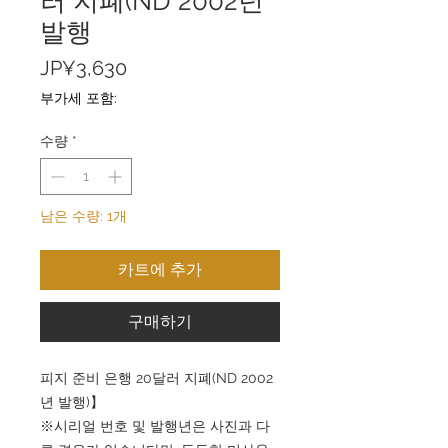
러 지폐(ND 2002년
발행
가
JP¥3,630
격
부가세 포함:
수량
*
남은 수량: 1개
카트에 추가
구매하기
피지 준비 은행 20달러 지폐(ND 2002
년 발행)】
※시리얼 번호 및 발행년은 사진과 다