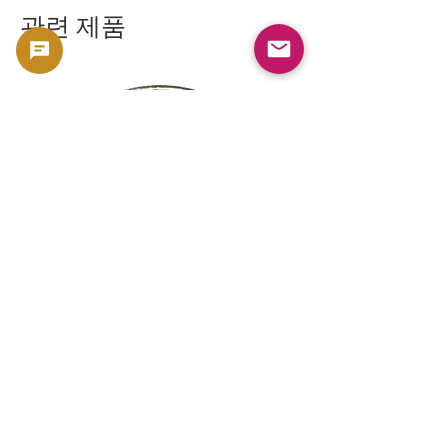
관련 제품
新幹線鉄道開業50周年記念 100円クラ
新幹線鉄道開業50周年
ッド貨幣 北陸新幹線（E7系）平成27年
ッド貨幣 上越新幹線
（2015年）| 日本造幣局 |
（2015年）| 日本造幣