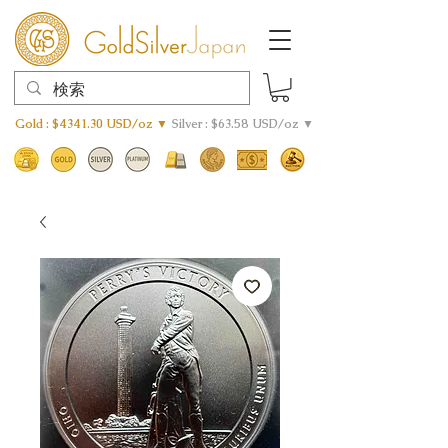
Gold : $4341.30 USD/oz ▼
Silver : $63.58 USD/oz ▼