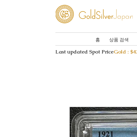
홈
상품 검색
Last updated Spot Price
Gold : $