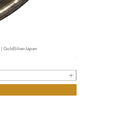
dSilverJapan
新幹線鉄道開業50周年記念 1
가격
JP¥175
부가세 포함: