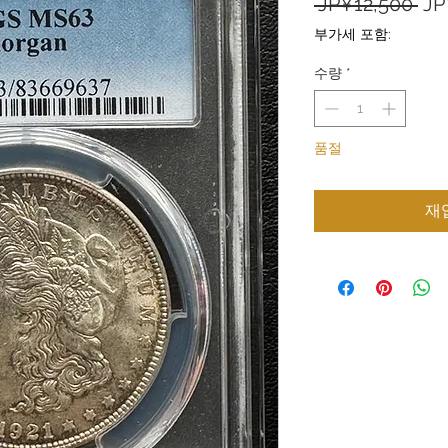
일
 JP¥12,500 
JP
반
부가세 포함:
가
수량
*
품절
재