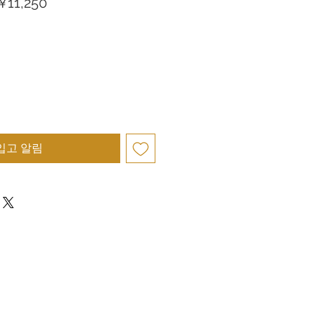
할
¥11,250
인
가
입고 알림