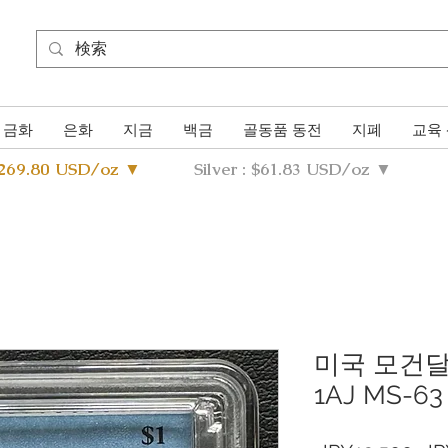
금화
은화
지금
백금
골동품 동전
지폐
교육
4269.80 USD/oz ▼
Silver : $61.83 USD/oz ▼
미국 모건달러
1AJ MS-63