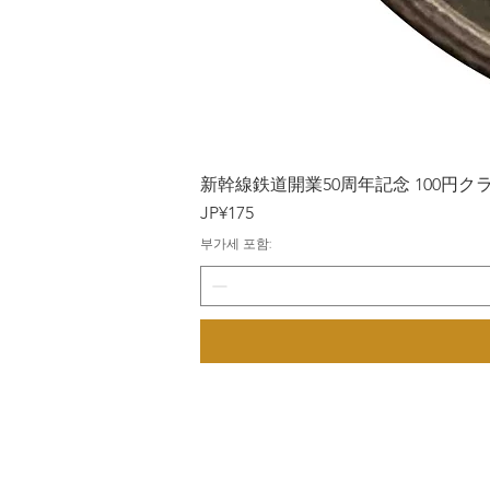
新幹線鉄道開業50周年記念 100円クラッド
가격
JP¥175
부가세 포함: