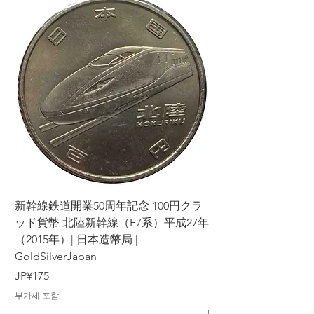
新幹線鉄道開業50周年記念 100円クラ
新幹線鉄道開業50周年
ッド貨幣 北陸新幹線（E7系）平成27年
ッド貨幣 上越新幹線
（2015年）| 日本造幣局 |
（2015年）| 日本造幣
GoldSilverJapan
GoldSilverJapan
가격
가격
JP¥175
JP¥175
부가세 포함:
부가세 포함: