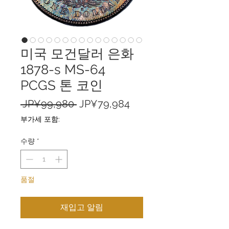
미국 모건달러 은화
1878-s MS-64
PCGS 톤 코인
일
할
 JP¥99,980 
JP¥79,984
반
인
부가세 포함:
가
가
수량
*
품절
재입고 알림