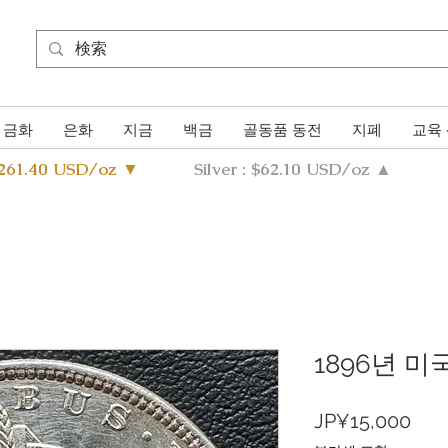
금화
은화
지금
백금
골동품 동전
지폐
교육
4261.40 USD/oz ▼
Silver : $62.10 USD/oz ▲
1896년 미
가
JP¥15,000
격