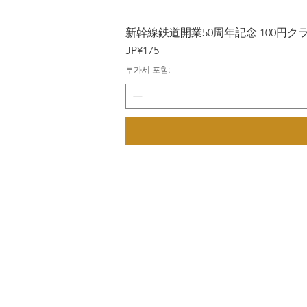
新幹線鉄道開業50周年記念 100円クラッド
가격
JP¥175
부가세 포함: