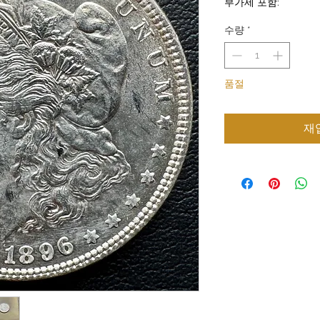
부가세 포함:
수량
*
품절
재