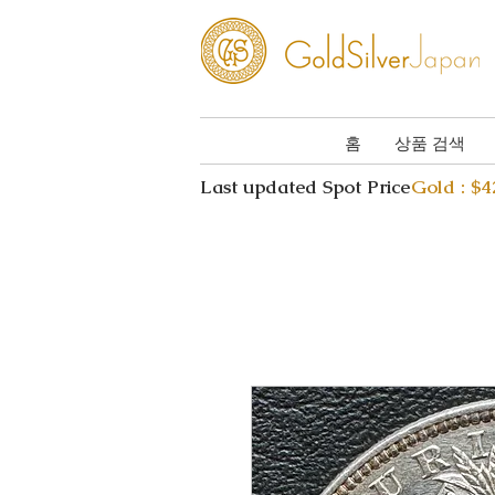
홈
상품 검색
Last updated Spot Price
Gold : $