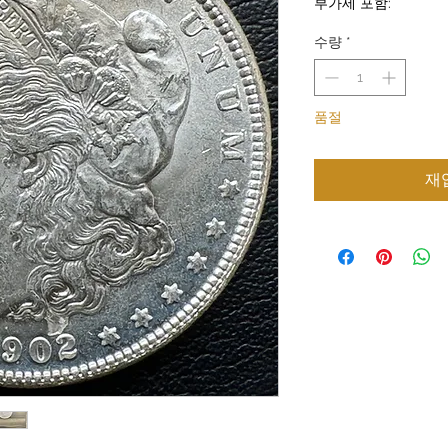
부가세 포함:
가
수량
*
품절
재