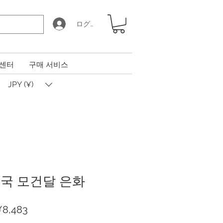
ログイン
 센터
구매 서비스
JPY (¥)
미국 모건달 은화
할
¥8,483
인