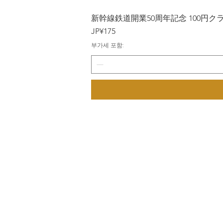
新幹線鉄道開業50周年記念 100円クラッド
가격
JP¥175
부가세 포함: