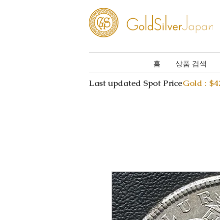
홈
상품 검색
Last updated Spot Price
Gold : $