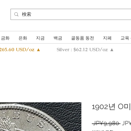
금화
은화
지금
백금
골동품 동전
지폐
교육
4265.60 USD/oz ▲
Silver : $62.12 USD/oz ▲
1902년 O
일
 JP¥9,980 
JP
반