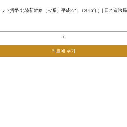
貨幣 北陸新幹線（E7系）平成27年（2015年）| 日本造幣局 | Gol
제품보기
카트에 추가