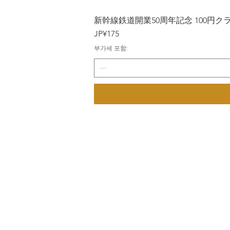
新幹線鉄道開業50周年記念 100円クラッド
가격
JP¥175
부가세 포함: