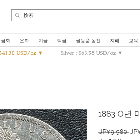
금화
은화
지금
백금
골동품 동전
지폐
교육
4341.30 USD/oz ▼
Silver : $63.58 USD/oz ▼
1883 O년
일
 JP¥9,980 
JP
반