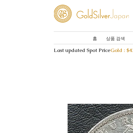
홈
상품 검색
Last updated Spot Price
Gold : $