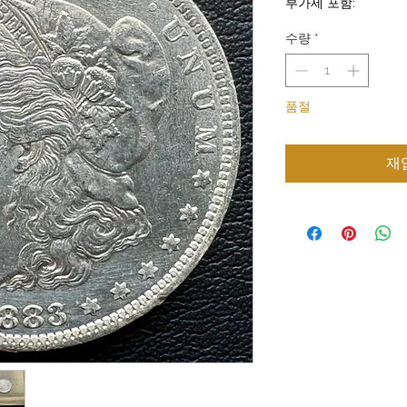
부가세 포함:
가
수량
*
품절
재