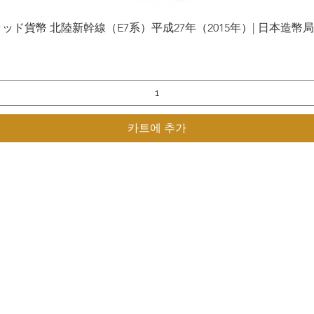
貨幣 北陸新幹線（E7系）平成27年（2015年）| 日本造幣局 | Gol
제품보기
카트에 추가