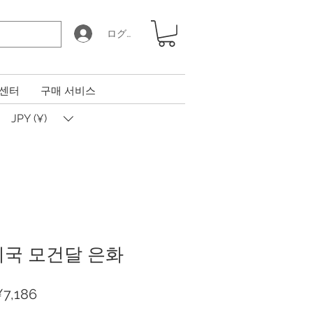
ログイン
 센터
구매 서비스
JPY (¥)
 미국 모건달 은화
할
¥7,186
인