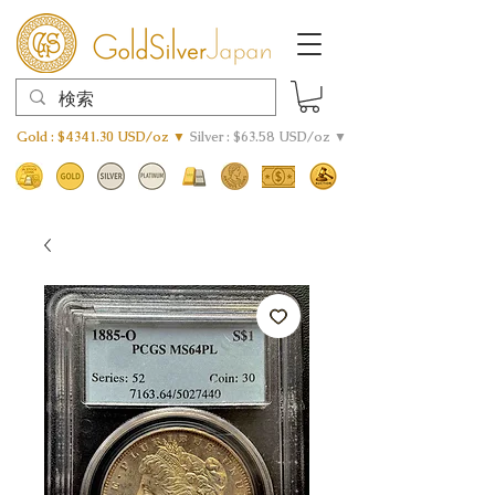
Gold : $4341.30 USD/oz ▼
Silver : $63.58 USD/oz ▼