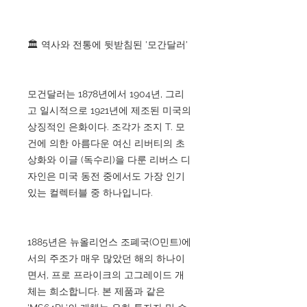
🏛 역사와 전통에 뒷받침된 '모간달러'
모건달러는 1878년에서 1904년, 그리
고 일시적으로 1921년에 제조된 미국의
상징적인 은화이다. 조각가 조지 T. 모
건에 의한 아름다운 여신 리버티의 초
상화와 이글 (독수리)을 다룬 리버스 디
자인은 미국 동전 중에서도 가장 인기
있는 컬렉터블 중 하나입니다.
1885년은 뉴올리언스 조폐국(O민트)에
서의 주조가 매우 많았던 해의 하나이
면서, 프로 프라이크의 고그레이드 개
체는 희소합니다. 본 제품과 같은