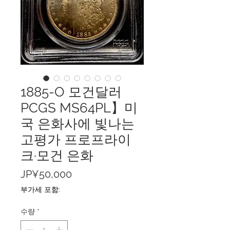
1885-O 모건달러
PCGS MS64PL】미
국 은화사에 빛나는
고평가 프로프라이
크·모건 은화
가
JP¥50,000
격
부가세 포함:
수량
*