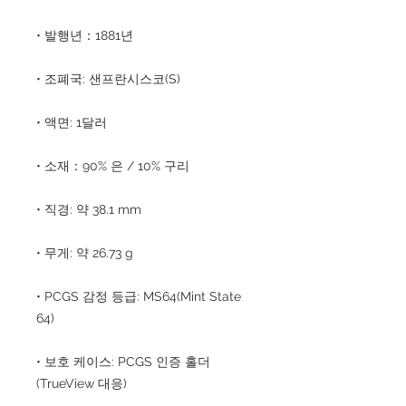
• 발행년：1881년
• 조폐국: 샌프란시스코(S)
• 액면: 1달러
• 소재：90% 은 / 10% 구리
• 직경: 약 38.1 mm
• 무게: 약 26.73 g
• PCGS 감정 등급: MS64(Mint State
64)
• 보호 케이스: PCGS 인증 홀더
(TrueView 대응)