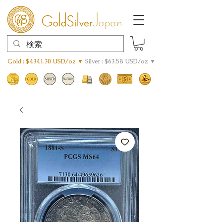
Gold : $4341.30 USD/oz ▼
Silver : $63.58 USD/oz ▼