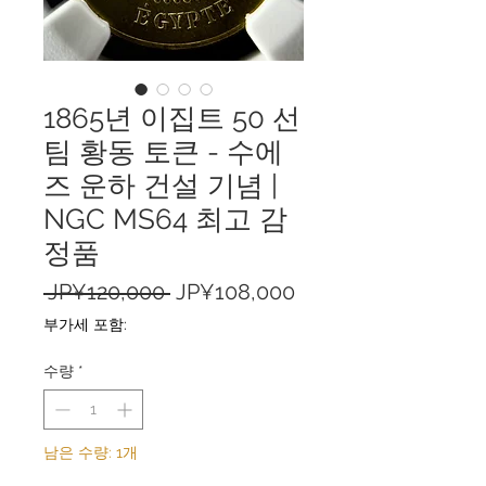
1865년 이집트 50 선
팀 황동 토큰 - 수에
즈 운하 건설 기념 |
NGC MS64 최고 감
정품
일
할
 JP¥120,000 
JP¥108,000
반
인
부가세 포함:
가
가
수량
*
남은 수량: 1개