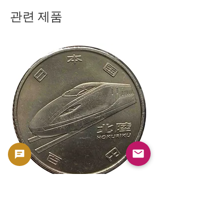
관련 제품
新幹線鉄道開業50周年記念 100円クラ
新幹線鉄道開業50周年
ッド貨幣 北陸新幹線（E7系）平成27年
ッド貨幣 上越新幹線
（2015年）| 日本造幣局 |
（2015年）| 日本造幣