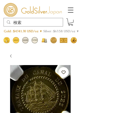
Gold : $4341.30 USD/oz ▼
Silver : $63.58 USD/oz ▼