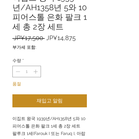
년/AH1358년 5와 10
피어스톨 은화 팔크 1
세 총 2장 세트
일
할
 JP¥17,500 
JP¥14,875
반
인
부가세 포함:
가
가
수량
*
품절
재입고 알림
이집트 왕국 1939년/AH1358년 5와 10
피어스톨 은화 팔크 1세 총 2장 세트
팔루크 1세(Farouk I 또는 Faruq I, 아랍