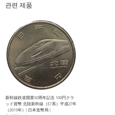
관련 제품
新幹線鉄道開業50周年記念 100円クラ
新幹線鉄道開業50周年
ッド貨幣 北陸新幹線（E7系）平成27年
ッド貨幣 上越新幹線
（2015年）| 日本造幣局 |
（2015年）| 日本造幣