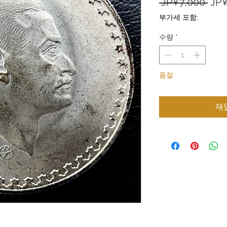
일
 JP¥7,000 
JP¥
반
부가세 포함:
가
수량
*
품절
재