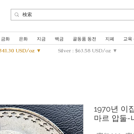
금화
은화
지금
백금
골동품 동전
지폐
교육
4341.30 USD/oz ▼
Silver : $63.58 USD/oz ▼
1970년 이
마르 압둘-