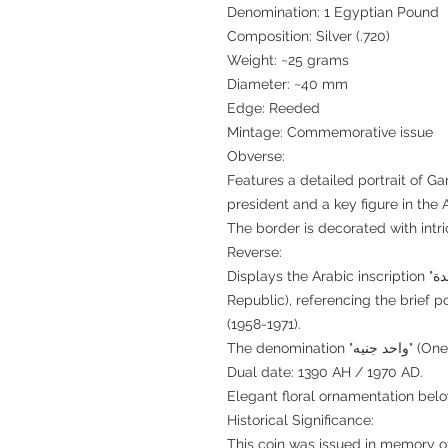
Denomination: 1 Egyptian Pound
Composition: Silver (.720)
Weight: ~25 grams
Diameter: ~40 mm
Edge: Reeded
Mintage: Commemorative issue
Obverse:
Features a detailed portrait of 
president and a key figure in the 
The border is decorated with intri
Reverse:
Displays the Arabic inscription "الجمهورية العربية المتحدة" (United Arab
Republic), referencing the brief 
(1958-1971).
The denomi
Dual date: 1390 AH / 1970 AD.
Elegant floral ornamentation belo
Historical Significance:
This coin was issued in memory 