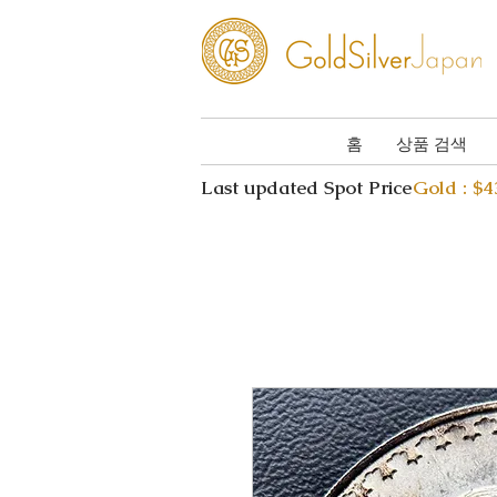
홈
상품 검색
Last updated Spot Price
Gold : $