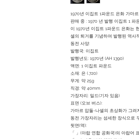
1970년 이집트 1파운드 은화 가마
판매 중 : 1970 년 발행 이집트 1
이 1970년 이집트 1파운드 은화는
셀의 퇴거를 기념하여 발행된 역사적
동전 사양:
발행국: 이집트
발행년도: 1970년 (AH 1390)
액면: 1 이집트 파운드
소재: 은 (.720)
무게: 약 25g
직경: 약 40mm
가장자리: 밀드(기자 있음)
표면 (오브 버스):
가마르 압둘-나셀의 초상화가 그려
동전 가장자리는 섬세한 장식으로 
뒷면(역):
「 」(아랍 연합 공화국)의 아랍어 표