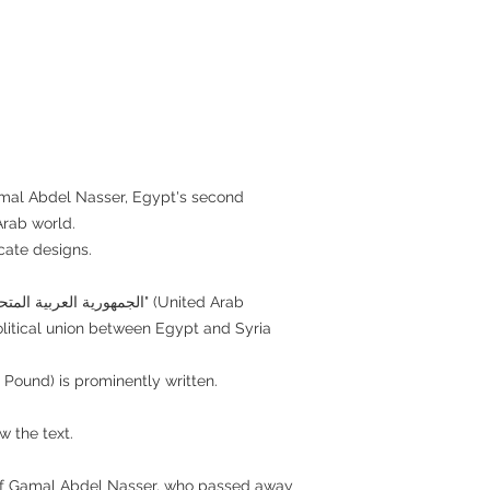
Gamal Abdel Nasser, Egypt's second
Arab world.
cate designs.
political union between Egypt and Syria
nation "واحد جنيه" (One Pound) is prominently written.
w the text.
of Gamal Abdel Nasser, who passed away