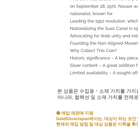
on September 28, 1970. Nasser wa
nationalist, known for:
Leading the 1952 revolution, whi
Nationalizing the Suez Canal in 1
Advocating for Arab unity and in
Founding the Non-Aligned Movemen
Why Collect This Coin?
Historic significance – A key piec
Silver content – A great addition 
Limited availability – A sought-aft
본 상품은 수집용・소재 가치를 가지
아니라, 컬렉션 및 소재 가치를 전제
🟢 매입·재판매 지원
GoldSilverJapan에서는, 대상이 되는
현재의 매입 방침 및 대상 상품은 이쪽을 확