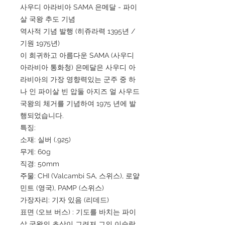
사우디 아라비아 SAMA 은메달 - 파이
살 국왕 추도 기념
역사적 기념 발행 (히쥬라력 1395년 /
기원 1975년)
이 희귀하고 아름다운 SAMA (사우디
아라비아 통화청) 은메달은 사우디 아
라비아의 가장 영향력있는 군주 중 하
나 인 파이살 빈 압둘 아지즈 얼 사우드
국왕의 체거를 기념하여 1975 년에 발
행되었습니다.
특징:
소재: 실버 (.925)
무게: 60g
직경: 50mm
주물: CHI (Valcambi SA, 스위스), 로얄
민트 (영국), PAMP (스위스)
가장자리: 기자 있음 (리데드)
표면 (오브 버스) : 기도를 바치는 파이
살 국왕의 초상이 그려져 그의 이슬람