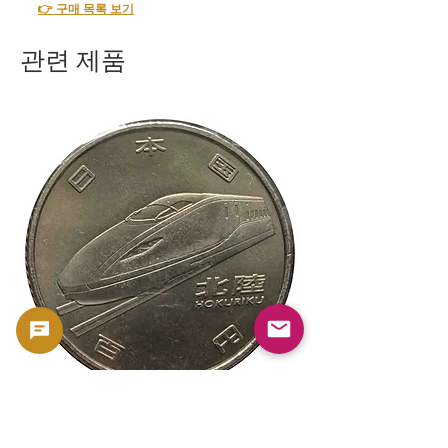
👉 구매 목록 보기
관련 제품
新幹線鉄道開業50周年記念 100円クラ
新幹線鉄道開業50周年
ッド貨幣 北陸新幹線（E7系）平成27年
ッド貨幣 上越新幹線