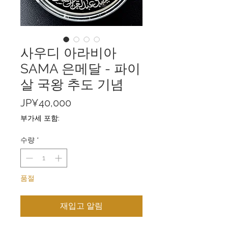
사우디 아라비아
SAMA 은메달 - 파이
살 국왕 추도 기념
가
JP¥40,000
격
부가세 포함:
수량
*
품절
재입고 알림