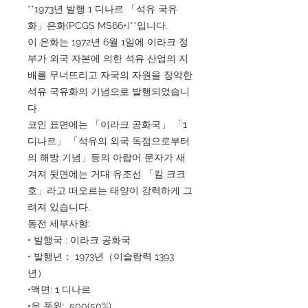
**1973년 발행 1 디나르 「석유 국유
화」은화(PCGS MS66+)**입니다.
이 은화는 1972년 6월 1일에 이라크 정
부가 외국 자본에 의한 석유 산업의 지
배를 무너뜨리고 자국의 자원을 장악한
석유 국유화의 기념으로 발행되었습니
다.
코인 표면에는 「이라크 공화국」 「1
디나르」 「석유의 외국 독점으로부터
의 해방 기념」등의 아랍어 문자가 새
겨져 뒷면에는 거대 유조선 「킬 크크
호」라고 떠오르는 태양이 강력하게 그
려져 있습니다.
동전 세부사항:
• 발행국 : 이라크 공화국
• 발행년： 1973년（이슬람력 1393
년）
•액면: 1 디나르
•은 품위: .500(50%)