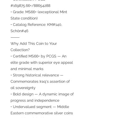
#169875.66+/88654288
• Grade: MS66+ (exceptional Mint
State condition)
• Catalog Reference: KM#140,
Schön#46
⸻
Why Add This Coin to Your
Collection?
• Certified MS66+ by PCGS — An
elite grade with superior eye appeal
and minimal marks
• Strong historical relevance —
Commemorates Iraq's assertion of
oil sovereignty
• Bold design — A dynamic image of
progress and independence
• Undervalued segment — Middle
Eastern commemorative silver coins