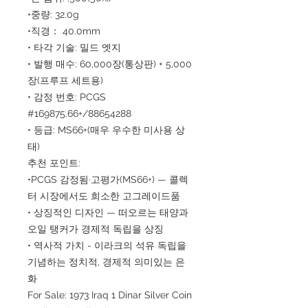
•중량: 32.0g
•직경： 40.0mm
• 타각 기술: 밀드 엣지
• 발행 매수: 60,000장(통상판) + 5,000
장(프루프 세트용)
• 감정 번호: PCGS
#169875.66+/88654288
• 등급: MS66+(매우 우수한 미사용 상
태)
추천 포인트:
•PCGS 감정됨·고평가(MS66+) — 콜렉
터 시장에서도 희소한 고그레이드품
• 상징적인 디자인 — 떠오르는 태양과
오일 탱커가 경제적 독립을 상징
• 역사적 가치 - 이라크의 석유 독립을
기념하는 정치적, 경제적 의미있는 은
화
For Sale: 1973 Iraq 1 Dinar Silver Coin