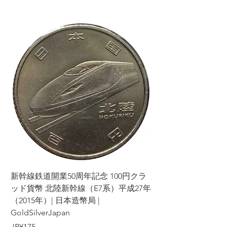
新幹線鉄道開業50周年記念 100円クラ
新幹線鉄道開業50周年
ッド貨幣 北陸新幹線（E7系）平成27年
ッド貨幣 上越新幹線
（2015年）| 日本造幣局 |
（2015年）| 日本造幣
GoldSilverJapan
GoldSilverJapan
가격
가격
JP¥175
JP¥175