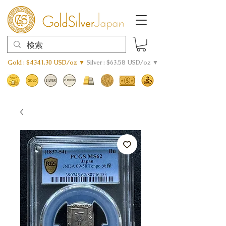
Gold : $4341.30 USD/oz ▼
Silver : $63.58 USD/oz ▼