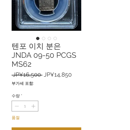
텐포 이치 분은
JNDA 09-50 PCGS
MS62
일
할
 JP¥16,500 
JP¥14,850
반
인
부가세 포함:
가
가
수량
*
품절