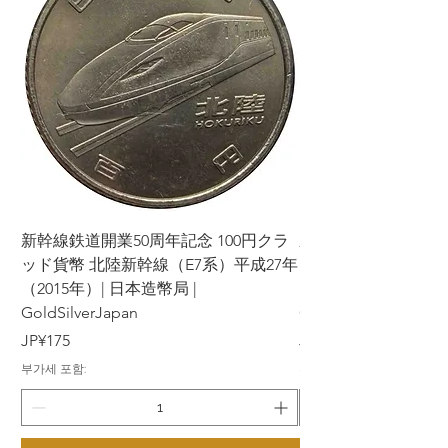
新幹線鉄道開業50周年記念 100円クラ
新幹線鉄道開業50周年
ッド貨幣 北陸新幹線（E7系）平成27年
ッド貨幣 上越新幹線
（2015年）| 日本造幣局 |
（2015年）| 日本造幣
GoldSilverJapan
GoldSilverJapan
가격
가격
JP¥175
JP¥175
부가세 포함:
부가세 포함: