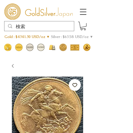
Gold : $4341.30 USD/oz ▼
Silver : $63.58 USD/oz ▼