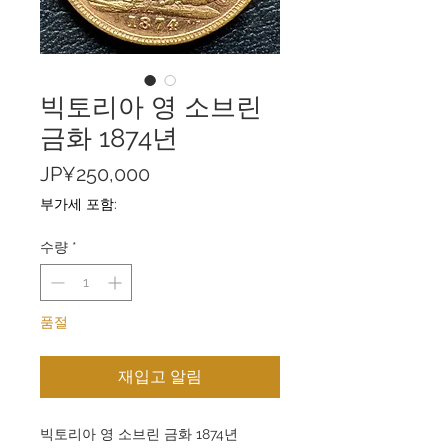
빅토리아 영 소브린
금화 1874년
가
JP¥250,000
격
부가세 포함:
수량
*
품절
재입고 알림
빅토리아 영 소브린 금화 1874년